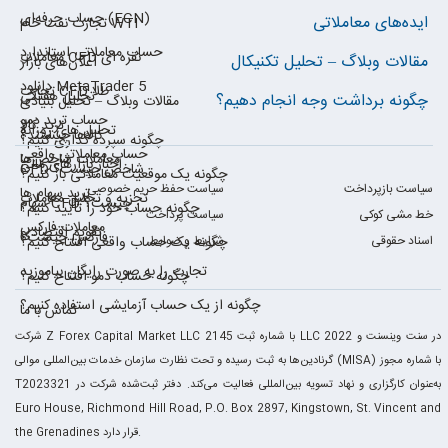
حساب حرفه‌ای (ECN)
ایده‌های معاملاتی
تجارت نفت خام WTI
حساب معاملاتی استاندارد
معاملات CFD نقره ای
مقالات وبلاگ – تحلیل تکنیکال
اعلان‌های بازار
دانلود MetaTrader 5
تجارت CFD طلا
تحلیل هفتگی
چگونه برداشت وجه انجام دهیم؟
مقالات وبلاگ – تحلیل بنیادی
حساب ترید دمو
ترید کالا
تحلیل های روزانه
کالاها چیستند؟
چگونه سپرده گذاری کنیم؟
حساب معاملاتی واقعی
معاملات شاخص‌ها
اخبار بازارهای مالی
CFD شاخص چیست؟
چگونه یک موقعیت معاملاتی باز کنیم؟
سیاست بازپرداخت
سیاست حفظ حریم خصوصی
ترید سهام ها
تجزیه و تحلیل معاملات
سهام CFD چیست؟
چگونه حساب خود را تأیید کنیم؟
خط مشی کوکی
سیاست پرداخت
معاملات فارکس
تقویم اقتصادی
فارکس چیست؟
اسناد حقوقی
شرایط و ضوابط
چگونه یک حساب واقعی افتتاح کنیم؟
تجارت را به صورت رایگان بیاموزید
چگونه حساب دمو افتتاح کنیم؟
چگونه از یک حساب آزمایشی استفاده کنیم؟
تماس با ما
شرکت Z Forex Capital Market LLC با شماره ثبت 2145 LLC 2022 در سنت وینسنت و
گرنادین‌ها به ثبت رسیده و تحت نظارت سازمان خدمات بین‌المللی موالی (MISA) با شماره مجوز
T2023321 به‌عنوان کارگزاری و نهاد تسویه بین‌المللی فعالیت می‌کند. دفتر ثبت‌شده شرکت در
Euro House, Richmond Hill Road, P.O. Box 2897, Kingstown, St. Vincent and
the Grenadines قرار دارد.