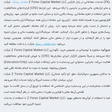
هشدار ریسک:
شرکت Z Forex Capital Market LLC خدمات معاملاتی در بازار فارکس (FX)،
قراردادهای مابه‌التفاوت (CFD) و سایر ابزارهای مالی مبتنی بر مارجین را ارائه می‌دهد. این ابزارها
به دلیل استفاده از اهرم معاملاتی، ریسک بالایی دارند و ممکن است علاوه بر افزایش سود، زیان‌های
قابل‌توجهی نیز به همراه داشته باشند. ازاین‌رو، این معاملات برای همه سرمایه‌گذاران مناسب نیستند
و احتمال از دست رفتن تمام سرمایه وجود دارد. پیش از آغاز معامله، اطمینان حاصل کنید که
ریسک‌های مربوط را به‌طور کامل درک کرده‌اید، اهداف سرمایه‌گذاری، وضعیت مالی و میزان تجربه
خود را در نظر گرفته‌اید و در صورت نیاز، از مشاور مالی مستقل کمک گرفته‌اید. همچنین توصیه
شرکت را با دقت مطالعه کنید.
می‌شود
بیانیه افشای ریسک
شرکت Z Forex Capital Market LLC هیچ‌گونه مشاوره یا توصیه‌ای در خصوص خرید، نگهداری
یا فروش قراردادهای مابه‌التفاوت (CFD) ارائه نمی‌دهد و صرفاً به‌عنوان کارگزار اجرای سفارش‌ها
(Execution-Only) فعالیت می‌کند. بنابراین، محتوای این وب‌سایت یا سایر ارتباطات شرکت نباید
به‌عنوان پیشنهاد، توصیه یا دعوت به انجام معامله تلقی شود.
شرکت Z Forex Capital Market LLC به ساکنان جمهوری دموکراتیک خلق کره (کره شمالی)،
ایران، میانمار، ایالات متحده آمریکا و ترکیه خدمات ارائه نمی‌دهد.
اطلاعات منتشرشده در این وب‌سایت برای اشخاصی که استفاده یا توزیع آن در محل اقامت یا حوزه
قضایی آن‌ها مغایر با قوانین و مقررات محلی باشد، در نظر گرفته نشده است.
با استفاده از خدمات Z Forex Capital Market LLC، شما با استفاده از کوکی‌ها به‌منظور بهبود
تجربه کاربری خود موافقت می‌کنید.