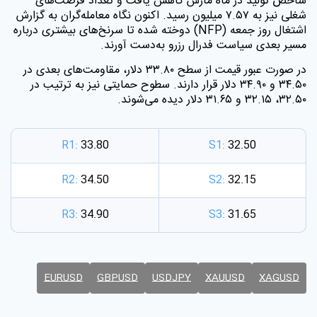
شاخص تولید در ماه مارس کاهش یافت و تعداد فرصت‌های
شغلی نیز به ۷.۵۷ میلیون رسید. اکنون نگاه معامله‌گران به گزارش
اشتغال روز جمعه
(NFP)
دوخته شده تا سرنخ‌های بیشتری درباره
مسیر بعدی سیاست فدرال رزرو به‌دست آورند
.
در صورت عبور قیمت از سطح ۳۳.۸۰ دلار، مقاومت‌های بعدی در
۳۴.۵۰ و ۳۴.۹۰ دلار قرار دارند. سطوح حمایتی نیز به ترتیب در
۳۲.۵۰، ۳۲.۱۵ و ۳۱.۶۵ دلار دیده می‌شوند
.
R1:
33.80
S1:
32.50
R2:
34.50
S2:
32.15
R3:
34.90
S3:
31.65
EURUSD
GBPUSD
USDJPY
XAUUSD
XAGUSD