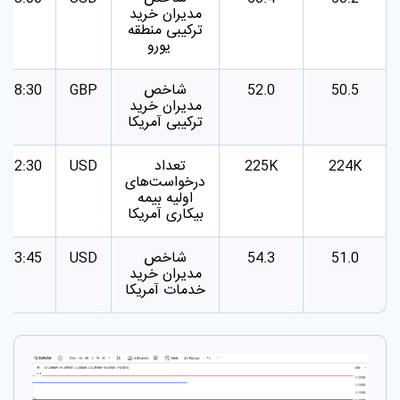
مدیران خرید
ترکیبی منطقه
یورو
شاخص
18:30
GBP
52.0
50.5
مدیران خرید
ترکیبی آمریکا
تعداد
12:30
USD
225K
224K
درخواست‌های
اولیه بیمه
بیکاری آمریکا
شاخص
13:45
USD
54.3
51.0
مدیران خرید
خدمات آمریکا