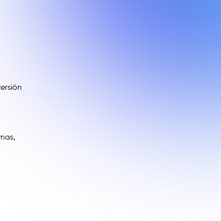
versión
imas,