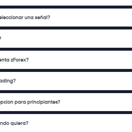
eleccionar una señal?
?
uenta zForex?
rading?
pción para principiantes?
ando quiera?