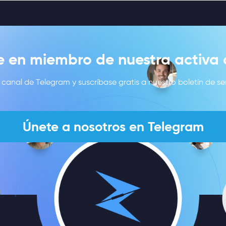
e en miembro de nuestra activ
canal de Telegram y suscríbase gratis a nuestro boletín de se
Únete a nosotros en Telegram