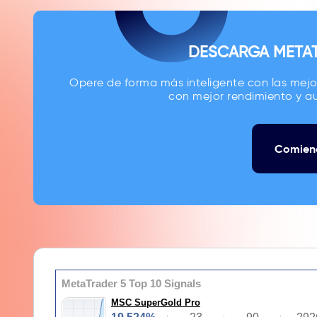
DESCARGA METAT
Opere de forma más inteligente con las mejo
con mejor rendimiento y au
Comienc