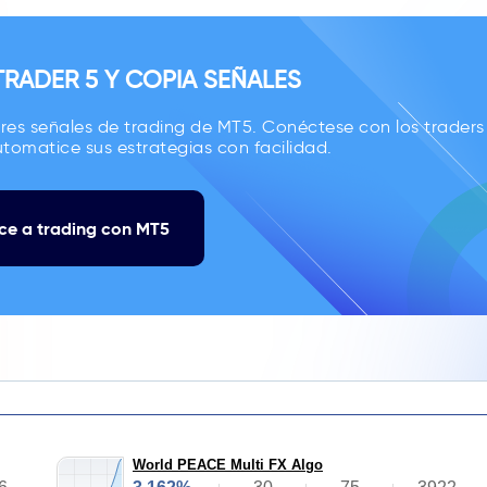
RADER 5 Y COPIA SEÑALES
res señales de trading de MT5. Conéctese con los traders
tomatice sus estrategias con facilidad.
e a trading con MT5