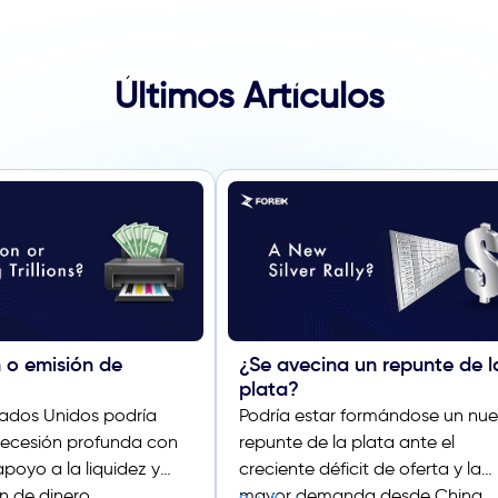
Últimos Artículos
 o emisión de
¿Se avecina un repunte de l
plata?
tados Unidos podría
Podría estar formándose un nu
 recesión profunda con
repunte de la plata ante el
apoyo a la liquidez y
creciente déficit de oferta y la
n de dinero.
mayor demanda desde China.