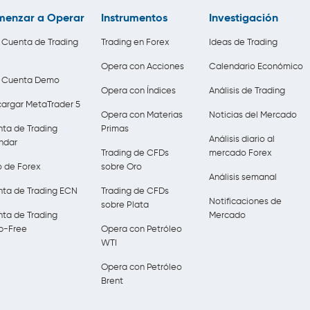
enzar a Operar
Instrumentos
Investigación
r Cuenta de Trading
Trading en Forex
Ideas de Trading
Opera con Acciones
Calendario Económico
r Cuenta Demo
Opera con Índices
Análisis de Trading
argar MetaTrader 5
Opera con Materias
Noticias del Mercado
ta de Trading
Primas
Análisis diario al
ndar
Trading de CFDs
mercado Forex
 de Forex
sobre Oro
Análisis semanal
ta de Trading ECN
Trading de CFDs
Notificaciones de
sobre Plata
ta de Trading
Mercado
p-Free
Opera con Petróleo
WTI
Opera con Petróleo
Brent