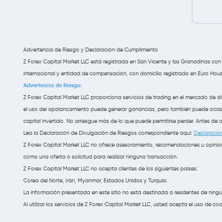
Advertencia de Riesgo y Declaración de Cumplimiento
Z Forex Capital Market LLC está registrada en San Vicente y las Granadinas con 
internacional y entidad de compensación, con domicilio registrado en Euro Hous
Advertencia de Riesgo:
Z Forex Capital Market LLC proporciona servicios de trading en el mercado de di
el uso del apalancamiento puede generar ganancias, pero también puede ocasiona
capital invertido. No arriesgue más de lo que puede permitirse perder. Antes de 
Lea la Declaración de Divulgación de Riesgos correspondiente aquí:
Declaració
Z Forex Capital Market LLC no ofrece asesoramiento, recomendaciones u opinio
como una oferta o solicitud para realizar ninguna transacción.
Z Forex Capital Market LLC no acepta clientes de los siguientes países:
Corea del Norte, Irán, Myanmar, Estados Unidos y Turquía.
La información presentada en este sitio no está destinada a residentes de ningún 
Al utilizar los servicios de Z Forex Capital Market LLC, usted acepta el uso de co