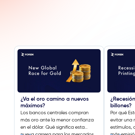
¿Va el oro camino a nuevos
¿Recesión
máximos?
billones?
Los bancos centrales compran
Por qué Es
más oro ante la menor confianza
evitar una
en el dólar. Qué significa esta
estímulos, 
nueva carrera para los mercados.
más emisió