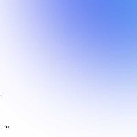
or
sí no