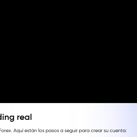
ing real
orex. Aquí están los pasos a seguir para crear su cuenta: