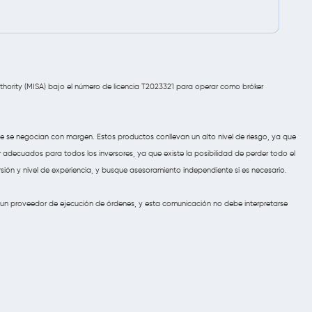
uthority (MISA) bajo el número de licencia T2023321 para operar como bróker
ue se negocian con margen. Estos productos conllevan un alto nivel de riesgo, ya que
adecuados para todos los inversores, ya que existe la posibilidad de perder todo el
rsión y nivel de experiencia, y busque asesoramiento independiente si es necesario.
un proveedor de ejecución de órdenes, y esta comunicación no debe interpretarse