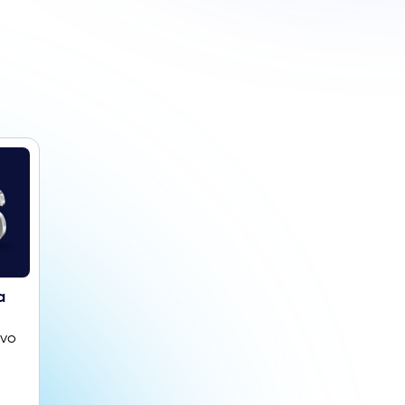
a
evo