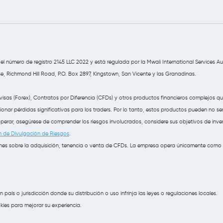
el número de registro 2145 LLC 2022 y está regulada por la Mwali International Services A
e, Richmond Hill Road, P.O. Box 2897, Kingstown, San Vicente y las Granadinas.
visas (Forex), Contratos por Diferencia (CFDs) y otros productos financieros complejos q
r pérdidas significativas para los traders. Por lo tanto, estos productos pueden no ser 
operar, asegúrese de comprender los riesgos involucrados, considere sus objetivos de inve
n de Divulgación de Riesgos
.
nes sobre la adquisición, tenencia o venta de CFDs. La empresa opera únicamente como 
país o jurisdicción donde su distribución o uso infrinja las leyes o regulaciones locales.
okies para mejorar su experiencia.