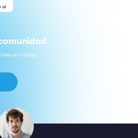
 el
a comunidad
ñales de trading.