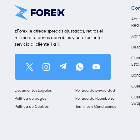
Com
Abri
Real
zForex le ofrece spreads ajustados, retiros el
Abri
mismo día, bonos operables y un excelente
servicio al cliente 1 a 1.
Desc
Cuen
Está
Bono
Cuen
Documentos Legales
Política de privacidad
Cuen
Política de pagos
Política de Reembolso
Swa
Política de Cookies
Términos y Condiciones