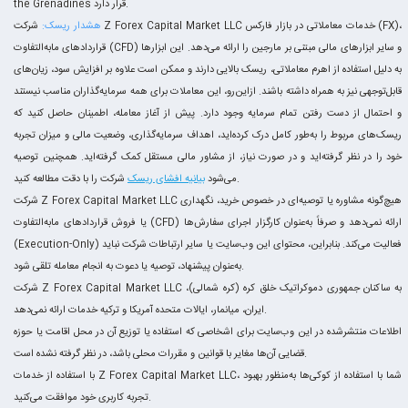
the Grenadines قرار دارد.
هشدار ریسک:
شرکت Z Forex Capital Market LLC خدمات معاملاتی در بازار فارکس (FX)،
قراردادهای مابه‌التفاوت (CFD) و سایر ابزارهای مالی مبتنی بر مارجین را ارائه می‌دهد. این ابزارها
به دلیل استفاده از اهرم معاملاتی، ریسک بالایی دارند و ممکن است علاوه بر افزایش سود، زیان‌های
قابل‌توجهی نیز به همراه داشته باشند. ازاین‌رو، این معاملات برای همه سرمایه‌گذاران مناسب نیستند
و احتمال از دست رفتن تمام سرمایه وجود دارد. پیش از آغاز معامله، اطمینان حاصل کنید که
ریسک‌های مربوط را به‌طور کامل درک کرده‌اید، اهداف سرمایه‌گذاری، وضعیت مالی و میزان تجربه
خود را در نظر گرفته‌اید و در صورت نیاز، از مشاور مالی مستقل کمک گرفته‌اید. همچنین توصیه
شرکت را با دقت مطالعه کنید.
می‌شود
بیانیه افشای ریسک
شرکت Z Forex Capital Market LLC هیچ‌گونه مشاوره یا توصیه‌ای در خصوص خرید، نگهداری
یا فروش قراردادهای مابه‌التفاوت (CFD) ارائه نمی‌دهد و صرفاً به‌عنوان کارگزار اجرای سفارش‌ها
(Execution-Only) فعالیت می‌کند. بنابراین، محتوای این وب‌سایت یا سایر ارتباطات شرکت نباید
به‌عنوان پیشنهاد، توصیه یا دعوت به انجام معامله تلقی شود.
شرکت Z Forex Capital Market LLC به ساکنان جمهوری دموکراتیک خلق کره (کره شمالی)،
ایران، میانمار، ایالات متحده آمریکا و ترکیه خدمات ارائه نمی‌دهد.
اطلاعات منتشرشده در این وب‌سایت برای اشخاصی که استفاده یا توزیع آن در محل اقامت یا حوزه
قضایی آن‌ها مغایر با قوانین و مقررات محلی باشد، در نظر گرفته نشده است.
با استفاده از خدمات Z Forex Capital Market LLC، شما با استفاده از کوکی‌ها به‌منظور بهبود
تجربه کاربری خود موافقت می‌کنید.