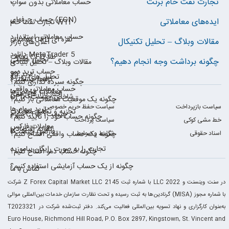
تجارت نفت خام برنت
حساب معاملاتی بدون سواپ
حساب حرفه‌ای (ECN)
ایده‌های معاملاتی
تجارت نفت خام WTI
حساب معاملاتی استاندارد
معاملات CFD نقره ای
مقالات وبلاگ – تحلیل تکنیکال
اعلان‌های بازار
دانلود MetaTrader 5
تجارت CFD طلا
تحلیل هفتگی
چگونه برداشت وجه انجام دهیم؟
مقالات وبلاگ – تحلیل بنیادی
حساب ترید دمو
ترید کالا
تحلیل های روزانه
کالاها چیستند؟
چگونه سپرده گذاری کنیم؟
حساب معاملاتی واقعی
معاملات شاخص‌ها
اخبار بازارهای مالی
CFD شاخص چیست؟
چگونه یک موقعیت معاملاتی باز کنیم؟
سیاست بازپرداخت
سیاست حفظ حریم خصوصی
ترید سهام ها
تجزیه و تحلیل معاملات
سهام CFD چیست؟
چگونه حساب خود را تأیید کنیم؟
خط مشی کوکی
سیاست پرداخت
معاملات فارکس
تقویم اقتصادی
فارکس چیست؟
اسناد حقوقی
شرایط و ضوابط
چگونه یک حساب واقعی افتتاح کنیم؟
تجارت را به صورت رایگان بیاموزید
چگونه حساب دمو افتتاح کنیم؟
چگونه از یک حساب آزمایشی استفاده کنیم؟
تماس با ما
شرکت Z Forex Capital Market LLC با شماره ثبت 2145 LLC 2022 در سنت وینسنت و
گرنادین‌ها به ثبت رسیده و تحت نظارت سازمان خدمات بین‌المللی موالی (MISA) با شماره مجوز
T2023321 به‌عنوان کارگزاری و نهاد تسویه بین‌المللی فعالیت می‌کند. دفتر ثبت‌شده شرکت در
Euro House, Richmond Hill Road, P.O. Box 2897, Kingstown, St. Vincent and