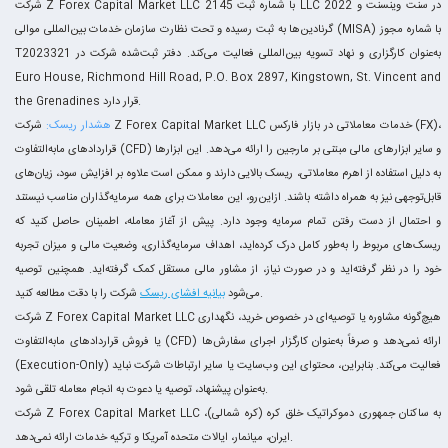
شرکت Z Forex Capital Market LLC با شماره ثبت 2145 LLC 2022 در سنت وینسنت و
گرنادین‌ها به ثبت رسیده و تحت نظارت سازمان خدمات بین‌المللی موالی (MISA) با شماره مجوز
T2023321 به‌عنوان کارگزاری و نهاد تسویه بین‌المللی فعالیت می‌کند. دفتر ثبت‌شده شرکت در
Euro House, Richmond Hill Road, P.O. Box 2897, Kingstown, St. Vincent and
the Grenadines قرار دارد.
هشدار ریسک:
شرکت Z Forex Capital Market LLC خدمات معاملاتی در بازار فارکس (FX)،
قراردادهای مابه‌التفاوت (CFD) و سایر ابزارهای مالی مبتنی بر مارجین را ارائه می‌دهد. این ابزارها
به دلیل استفاده از اهرم معاملاتی، ریسک بالایی دارند و ممکن است علاوه بر افزایش سود، زیان‌های
قابل‌توجهی نیز به همراه داشته باشند. ازاین‌رو، این معاملات برای همه سرمایه‌گذاران مناسب نیستند
و احتمال از دست رفتن تمام سرمایه وجود دارد. پیش از آغاز معامله، اطمینان حاصل کنید که
ریسک‌های مربوط را به‌طور کامل درک کرده‌اید، اهداف سرمایه‌گذاری، وضعیت مالی و میزان تجربه
خود را در نظر گرفته‌اید و در صورت نیاز، از مشاور مالی مستقل کمک گرفته‌اید. همچنین توصیه
شرکت را با دقت مطالعه کنید.
می‌شود
بیانیه افشای ریسک
شرکت Z Forex Capital Market LLC هیچ‌گونه مشاوره یا توصیه‌ای در خصوص خرید، نگهداری
یا فروش قراردادهای مابه‌التفاوت (CFD) ارائه نمی‌دهد و صرفاً به‌عنوان کارگزار اجرای سفارش‌ها
(Execution-Only) فعالیت می‌کند. بنابراین، محتوای این وب‌سایت یا سایر ارتباطات شرکت نباید
به‌عنوان پیشنهاد، توصیه یا دعوت به انجام معامله تلقی شود.
شرکت Z Forex Capital Market LLC به ساکنان جمهوری دموکراتیک خلق کره (کره شمالی)،
ایران، میانمار، ایالات متحده آمریکا و ترکیه خدمات ارائه نمی‌دهد.