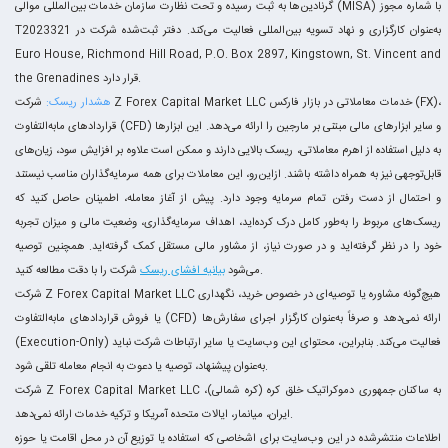
گرنادین‌ها به ثبت رسیده و تحت نظارت سازمان خدمات بین‌المللی موالی (MISA) با شماره مجوز
T2023321 به‌عنوان کارگزاری و نهاد تسویه بین‌المللی فعالیت می‌کند. دفتر ثبت‌شده شرکت در
Euro House, Richmond Hill Road, P.O. Box 2897, Kingstown, St. Vincent and
the Grenadines قرار دارد.
هشدار ریسک:
شرکت Z Forex Capital Market LLC خدمات معاملاتی در بازار فارکس (FX)،
قراردادهای مابه‌التفاوت (CFD) و سایر ابزارهای مالی مبتنی بر مارجین را ارائه می‌دهد. این ابزارها
به دلیل استفاده از اهرم معاملاتی، ریسک بالایی دارند و ممکن است علاوه بر افزایش سود، زیان‌های
قابل‌توجهی نیز به همراه داشته باشند. ازاین‌رو، این معاملات برای همه سرمایه‌گذاران مناسب نیستند
و احتمال از دست رفتن تمام سرمایه وجود دارد. پیش از آغاز معامله، اطمینان حاصل کنید که
ریسک‌های مربوط را به‌طور کامل درک کرده‌اید، اهداف سرمایه‌گذاری، وضعیت مالی و میزان تجربه
خود را در نظر گرفته‌اید و در صورت نیاز، از مشاور مالی مستقل کمک گرفته‌اید. همچنین توصیه
شرکت را با دقت مطالعه کنید.
می‌شود
بیانیه افشای ریسک
شرکت Z Forex Capital Market LLC هیچ‌گونه مشاوره یا توصیه‌ای در خصوص خرید، نگهداری
یا فروش قراردادهای مابه‌التفاوت (CFD) ارائه نمی‌دهد و صرفاً به‌عنوان کارگزار اجرای سفارش‌ها
(Execution-Only) فعالیت می‌کند. بنابراین، محتوای این وب‌سایت یا سایر ارتباطات شرکت نباید
به‌عنوان پیشنهاد، توصیه یا دعوت به انجام معامله تلقی شود.
شرکت Z Forex Capital Market LLC به ساکنان جمهوری دموکراتیک خلق کره (کره شمالی)،
ایران، میانمار، ایالات متحده آمریکا و ترکیه خدمات ارائه نمی‌دهد.
اطلاعات منتشرشده در این وب‌سایت برای اشخاصی که استفاده یا توزیع آن در محل اقامت یا حوزه