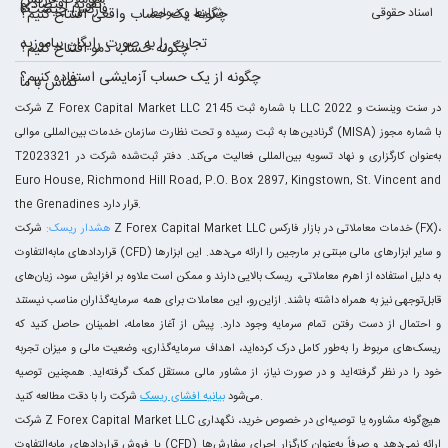
معاملات فارکس
تقویم اقتصادی
فارکس چیست؟
اسناد حقوقی
شرایط و ضوابط
چگونه یک حساب واقعی افتتاح کنیم؟
تجارت را به صورت رایگان بیاموزید
چگونه حساب دمو افتتاح کنیم؟
چگونه از یک حساب آزمایشی استفاده کنیم؟
تماس با ما
شرکت Z Forex Capital Market LLC با شماره ثبت 2145 LLC 2022 در سنت وینسنت و
گرنادین‌ها به ثبت رسیده و تحت نظارت سازمان خدمات بین‌المللی موالی (MISA) با شماره مجوز
T2023321 به‌عنوان کارگزاری و نهاد تسویه بین‌المللی فعالیت می‌کند. دفتر ثبت‌شده شرکت در
Euro House, Richmond Hill Road, P.O. Box 2897, Kingstown, St. Vincent and
the Grenadines قرار دارد.
هشدار ریسک:
شرکت Z Forex Capital Market LLC خدمات معاملاتی در بازار فارکس (FX)،
قراردادهای مابه‌التفاوت (CFD) و سایر ابزارهای مالی مبتنی بر مارجین را ارائه می‌دهد. این ابزارها
به دلیل استفاده از اهرم معاملاتی، ریسک بالایی دارند و ممکن است علاوه بر افزایش سود، زیان‌های
قابل‌توجهی نیز به همراه داشته باشند. ازاین‌رو، این معاملات برای همه سرمایه‌گذاران مناسب نیستند
و احتمال از دست رفتن تمام سرمایه وجود دارد. پیش از آغاز معامله، اطمینان حاصل کنید که
ریسک‌های مربوط را به‌طور کامل درک کرده‌اید، اهداف سرمایه‌گذاری، وضعیت مالی و میزان تجربه
خود را در نظر گرفته‌اید و در صورت نیاز، از مشاور مالی مستقل کمک گرفته‌اید. همچنین توصیه
شرکت را با دقت مطالعه کنید.
می‌شود
بیانیه افشای ریسک
شرکت Z Forex Capital Market LLC هیچ‌گونه مشاوره یا توصیه‌ای در خصوص خرید، نگهداری
یا فروش قراردادهای مابه‌التفاوت (CFD) ارائه نمی‌دهد و صرفاً به‌عنوان کارگزار اجرای سفارش‌ها