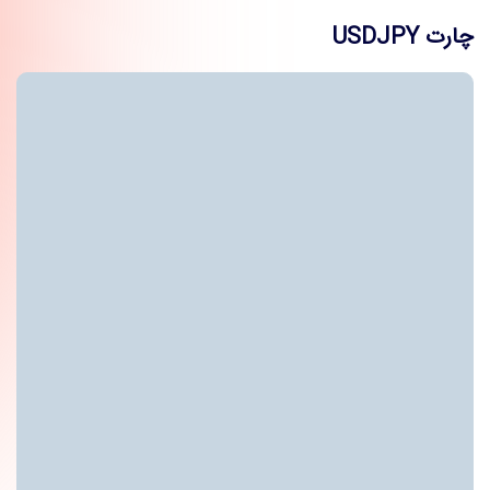
چارت USDJPY