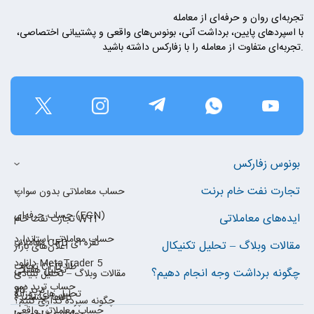
تجربه‌ای روان و حرفه‌ای از معامله
با اسپردهای پایین، برداشت آنی، بونوس‌های واقعی و پشتیبانی اختصاصی،
تجربه‌ای متفاوت از معامله را با زفارکس داشته باشید.
بونوس زفارکس
تجارت نفت خام برنت
حساب معاملاتی بدون سواپ
حساب حرفه‌ای (ECN)
ایده‌های معاملاتی
تجارت نفت خام WTI
حساب معاملاتی استاندارد
معاملات CFD نقره ای
مقالات وبلاگ – تحلیل تکنیکال
اعلان‌های بازار
دانلود MetaTrader 5
تجارت CFD طلا
تحلیل هفتگی
چگونه برداشت وجه انجام دهیم؟
مقالات وبلاگ – تحلیل بنیادی
حساب ترید دمو
ترید کالا
تحلیل های روزانه
کالاها چیستند؟
چگونه سپرده گذاری کنیم؟
حساب معاملاتی واقعی