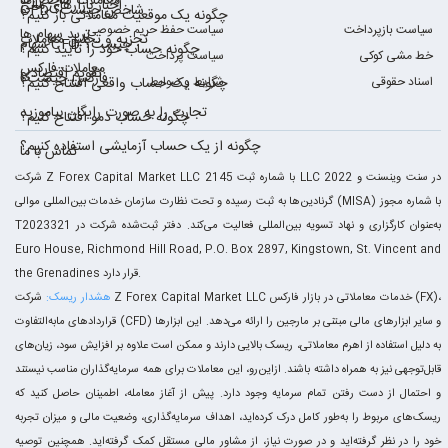
معاملات شاخص‌ها
اخبار بازارهای مالی
CFD شاخص چیست؟
چگونه یک موقعیت معاملاتی باز کنیم؟
سیاست بازپرداخت
سیاست حفظ حریم خصوصی
ترید سهام ها
تجزیه و تحلیل معاملات
سهام CFD چیست؟
چگونه حساب خود را تأیید کنیم؟
خط مشی کوکی
سیاست پرداخت
معاملات فارکس
تقویم اقتصادی
فارکس چیست؟
اسناد حقوقی
شرایط و ضوابط
چگونه یک حساب واقعی افتتاح کنیم؟
تجارت را به صورت رایگان بیاموزید
چگونه حساب دمو افتتاح کنیم؟
چگونه از یک حساب آزمایشی استفاده کنیم؟
تماس با ما
شرکت Z Forex Capital Market LLC با شماره ثبت 2145 LLC 2022 در سنت وینسنت و
گرنادین‌ها به ثبت رسیده و تحت نظارت سازمان خدمات بین‌المللی موالی (MISA) با شماره مجوز
T2023321 به‌عنوان کارگزاری و نهاد تسویه بین‌المللی فعالیت می‌کند. دفتر ثبت‌شده شرکت در
Euro House, Richmond Hill Road, P.O. Box 2897, Kingstown, St. Vincent and
the Grenadines قرار دارد.
هشدار ریسک:
شرکت Z Forex Capital Market LLC خدمات معاملاتی در بازار فارکس (FX)،
قراردادهای مابه‌التفاوت (CFD) و سایر ابزارهای مالی مبتنی بر مارجین را ارائه می‌دهد. این ابزارها
به دلیل استفاده از اهرم معاملاتی، ریسک بالایی دارند و ممکن است علاوه بر افزایش سود، زیان‌های
قابل‌توجهی نیز به همراه داشته باشند. ازاین‌رو، این معاملات برای همه سرمایه‌گذاران مناسب نیستند
و احتمال از دست رفتن تمام سرمایه وجود دارد. پیش از آغاز معامله، اطمینان حاصل کنید که
ریسک‌های مربوط را به‌طور کامل درک کرده‌اید، اهداف سرمایه‌گذاری، وضعیت مالی و میزان تجربه
خود را در نظر گرفته‌اید و در صورت نیاز، از مشاور مالی مستقل کمک گرفته‌اید. همچنین توصیه