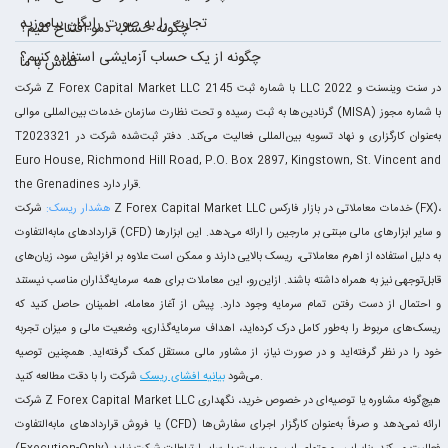
تجارت را به صورت رایگان بیاموزید
چگونه حساب دمو افتتاح کنیم؟
چگونه از یک حساب آزمایشی استفاده کنیم؟
تماس با ما
شرکت Z Forex Capital Market LLC با شماره ثبت 2145 LLC 2022 در سنت وینسنت و
گرنادین‌ها به ثبت رسیده و تحت نظارت سازمان خدمات بین‌المللی موالی (MISA) با شماره مجوز
T2023321 به‌عنوان کارگزاری و نهاد تسویه بین‌المللی فعالیت می‌کند. دفتر ثبت‌شده شرکت در
Euro House, Richmond Hill Road, P.O. Box 2897, Kingstown, St. Vincent and
the Grenadines قرار دارد.
هشدار ریسک:
شرکت Z Forex Capital Market LLC خدمات معاملاتی در بازار فارکس (FX)،
قراردادهای مابه‌التفاوت (CFD) و سایر ابزارهای مالی مبتنی بر مارجین را ارائه می‌دهد. این ابزارها
به دلیل استفاده از اهرم معاملاتی، ریسک بالایی دارند و ممکن است علاوه بر افزایش سود، زیان‌های
قابل‌توجهی نیز به همراه داشته باشند. ازاین‌رو، این معاملات برای همه سرمایه‌گذاران مناسب نیستند
و احتمال از دست رفتن تمام سرمایه وجود دارد. پیش از آغاز معامله، اطمینان حاصل کنید که
ریسک‌های مربوط را به‌طور کامل درک کرده‌اید، اهداف سرمایه‌گذاری، وضعیت مالی و میزان تجربه
خود را در نظر گرفته‌اید و در صورت نیاز، از مشاور مالی مستقل کمک گرفته‌اید. همچنین توصیه
شرکت را با دقت مطالعه کنید.
می‌شود
بیانیه افشای ریسک
شرکت Z Forex Capital Market LLC هیچ‌گونه مشاوره یا توصیه‌ای در خصوص خرید، نگهداری
یا فروش قراردادهای مابه‌التفاوت (CFD) ارائه نمی‌دهد و صرفاً به‌عنوان کارگزار اجرای سفارش‌ها