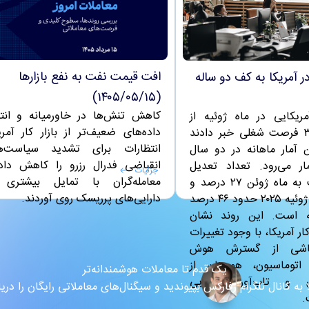
افت قیمت نفت به نفع بازارها
ر آمریکا به کف دو ساله
(۱۴۰۵/۰۵/۱۵)
کاهش تنش‌ها در خاورمیانه و انتش
مریکایی در ماه ژوئیه از
داده‌های ضعیف‌تر از بازار کار آمری
حذف ۳۳,۴۲۹ فرصت شغلی خبر دادند
انتظارات برای تشدید سیاست‌ه
ن آمار ماهانه در دو سال
انقباضی فدرال رزرو را کاهش داد
ر می‌رود. تعداد تعدیل
جزئیات
معامله‌گران با تمایل بیشتری 
نیروها نسبت به ماه ژوئن ۲۷ درصد و
دارایی‌های پرریسک روی آوردند.
در مقایسه با ژوئیه ۲۰۲۵ حدود ۴۶ درصد
 است. این روند نشان
کار آمریکا، با وجود تغییرات
اشی از گسترش هوش
توماسیون، همچنان از
یک قدم تا معاملات هوشمندانه‌تر
ری و تاب‌آوری بالایی
به کانال تلگرام زفارکس بپیوندید و سیگنال‌های معاملاتی رایگان را دری
.