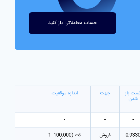
حساب معاملاتی باز کنید
یمت باز
جهت
اندازه موقعیت
شدن
-
-
-
0,933
فروش
1 لات (100.000