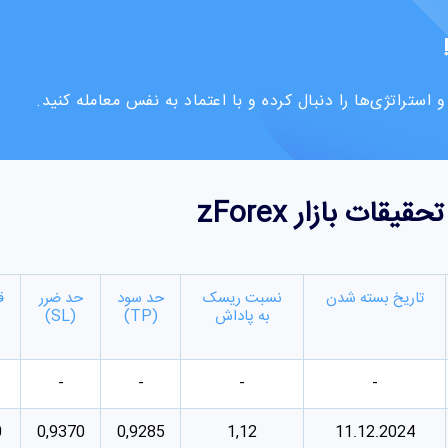
تراتژی‌ها را دنبال کرده و با اعتماد به نفس معامله کنید.
قات بازار zForex
تاریخ بسته شدن
نسبت ریسک
حد سود
حد ضرر
ق
به پاداش
(TP)
(SL)
-
-
-
-
0
0,9370
0,9285
1,12
11.12.2024