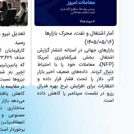
آمار اشتغال و نفت، محرک بازارها
تعدیل نیرو د
(۱۴۰۵/۰۵/۱۶)
رسید
بازارهای جهانی در آستانه انتشار گزارش
کارفرمایان آ
اشتغال بخش غیرکشاورزی آمریکا
(NFP)، معاملات خود را با احتیاط
که پایین‌تری
دنبال کردند. داده‌های ضعیف اخیر بازار
اخیر به شما
جزئیات
جزئیات
کار، دلار را تحت فشار قرار داده و
انتظارات برای افزایش نرخ بهره فدرال
رزرو در نشست سپتامبر را کاهش داده
کاهش یافته
است.
می‌دهد بازار 
ساختاری ن
مصنوعی و ا
انعطاف‌پذی
همین حالا 
برخوردار است