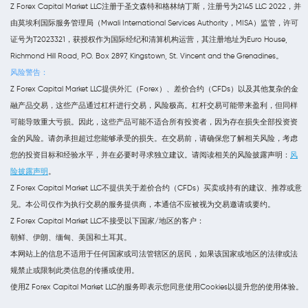
Z Forex Capital Market LLC注册于圣文森特和格林纳丁斯，注册号为2145 LLC 2022，并
由莫埃利国际服务管理局（Mwali International Services Authority，MISA）监管，许可
证号为T2023321，获授权作为国际经纪和清算机构运营，其注册地址为Euro House,
Richmond Hill Road, P.O. Box 2897, Kingstown, St. Vincent and the Grenadines。
风险警告：
Z Forex Capital Market LLC提供外汇（Forex）、差价合约（CFDs）以及其他复杂的金
融产品交易，这些产品通过杠杆进行交易，风险极高。杠杆交易可能带来盈利，但同样
可能导致重大亏损。因此，这些产品可能不适合所有投资者，因为存在损失全部投资资
金的风险。请勿承担超过您能够承受的损失。在交易前，请确保您了解相关风险，考虑
您的投资目标和经验水平，并在必要时寻求独立建议。请阅读相关的风险披露声明：
风
险披露声明
。
Z Forex Capital Market LLC不提供关于差价合约（CFDs）买卖或持有的建议、推荐或意
见。本公司仅作为执行交易的服务提供商，本通信不应被视为交易邀请或要约。
Z Forex Capital Market LLC不接受以下国家/地区的客户：
朝鲜、伊朗、缅甸、美国和土耳其。
本网站上的信息不适用于任何国家或司法管辖区的居民，如果该国家或地区的法律或法
规禁止或限制此类信息的传播或使用。
使用Z Forex Capital Market LLC的服务即表示您同意使用Cookies以提升您的使用体验。