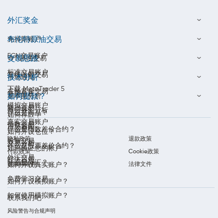
外汇奖金
布伦特原油交易
免掉期账户
ECN交易账户
交易思路
WTI原油交易
标准交易账户
在线白银交易
技术分析
市场通知
下载 MetaTrader 5
在线黄金交易
每周分析
如何提款？
基本面分析
模拟交易账户
商品交易
每日外汇分析
什么是商品？
如何存款？
真实交易账户
指数交易
市场新闻
什么是指数差价合约？
如何开设仓位？
隐私政策
退款政策
股票交易
交易分析
什么是股票差价合约？
如何验证您的帐户
付款政策
Cookie政策
外汇交易
经济日历
什么是外汇？
条款和条件
法律文件
如何开设真实账户？
免费学习交易
如何开设模拟账户？
如何使用模拟账户？
联系我们吧
风险警告与合规声明