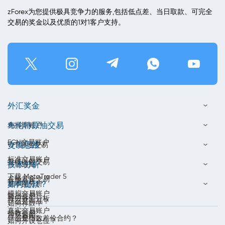
zForex为您提供极具竞争力的服务,包括低点差、当日取款、可完全
交易的奖金以及优质的1对1客户支持。
外汇奖金
布伦特原油交易
免掉期账户
ECN交易账户
交易思路
WTI原油交易
标准交易账户
在线白银交易
技术分析
市场通知
下载 MetaTrader 5
在线黄金交易
每周分析
如何提款？
基本面分析
模拟交易账户
商品交易
每日外汇分析
什么是商品？
如何存款？
真实交易账户
指数交易
市场新闻
什么是指数差价合约？
如何开设仓位？