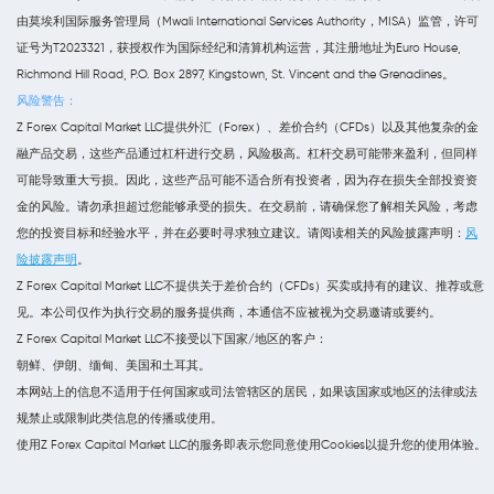
由莫埃利国际服务管理局（Mwali International Services Authority，MISA）监管，许可
证号为T2023321，获授权作为国际经纪和清算机构运营，其注册地址为Euro House,
Richmond Hill Road, P.O. Box 2897, Kingstown, St. Vincent and the Grenadines。
风险警告：
Z Forex Capital Market LLC提供外汇（Forex）、差价合约（CFDs）以及其他复杂的金
融产品交易，这些产品通过杠杆进行交易，风险极高。杠杆交易可能带来盈利，但同样
可能导致重大亏损。因此，这些产品可能不适合所有投资者，因为存在损失全部投资资
金的风险。请勿承担超过您能够承受的损失。在交易前，请确保您了解相关风险，考虑
您的投资目标和经验水平，并在必要时寻求独立建议。请阅读相关的风险披露声明：
风
险披露声明
。
Z Forex Capital Market LLC不提供关于差价合约（CFDs）买卖或持有的建议、推荐或意
见。本公司仅作为执行交易的服务提供商，本通信不应被视为交易邀请或要约。
Z Forex Capital Market LLC不接受以下国家/地区的客户：
朝鲜、伊朗、缅甸、美国和土耳其。
本网站上的信息不适用于任何国家或司法管辖区的居民，如果该国家或地区的法律或法
规禁止或限制此类信息的传播或使用。
使用Z Forex Capital Market LLC的服务即表示您同意使用Cookies以提升您的使用体验。