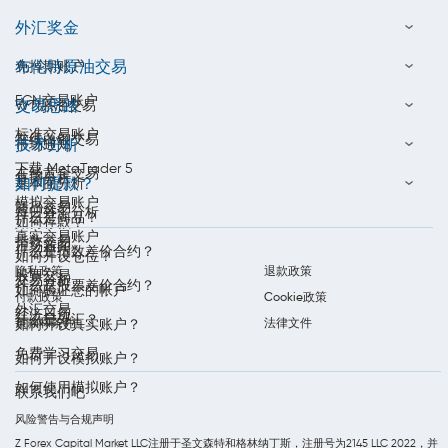
外汇奖金
布伦特原油交易
免掉期账户
ECN交易账户
交易思路
WTI原油交易
标准交易账户
在线白银交易
技术分析
市场通知
下载 MetaTrader 5
在线黄金交易
每周分析
如何提款？
基本面分析
模拟交易账户
商品交易
每日外汇分析
什么是商品？
如何存款？
真实交易账户
指数交易
市场新闻
什么是指数差价合约？
如何开设仓位？
隐私政策
退款政策
股票交易
交易分析
什么是股票差价合约？
如何验证您的帐户
付款政策
Cookie政策
外汇交易
经济日历
什么是外汇？
条款和条件
法律文件
如何开设真实账户？
免费学习交易
如何开设模拟账户？
如何使用模拟账户？
联系我们吧
风险警告与合规声明
Z Forex Capital Market LLC注册于圣文森特和格林纳丁斯，注册号为2145 LLC 2022，并