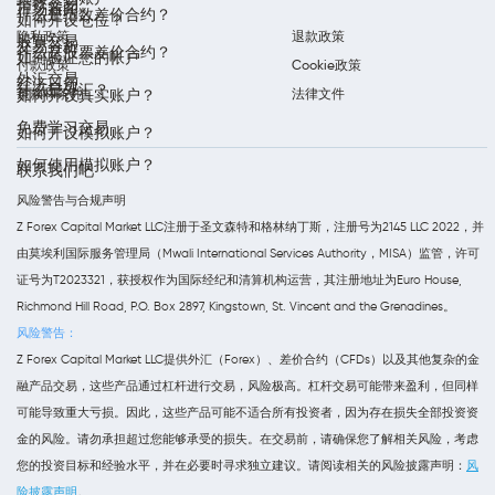
指数交易
市场新闻
什么是指数差价合约？
如何开设仓位？
隐私政策
退款政策
股票交易
交易分析
什么是股票差价合约？
如何验证您的帐户
付款政策
Cookie政策
外汇交易
经济日历
什么是外汇？
条款和条件
法律文件
如何开设真实账户？
免费学习交易
如何开设模拟账户？
如何使用模拟账户？
联系我们吧
风险警告与合规声明
Z Forex Capital Market LLC注册于圣文森特和格林纳丁斯，注册号为2145 LLC 2022，并
由莫埃利国际服务管理局（Mwali International Services Authority，MISA）监管，许可
证号为T2023321，获授权作为国际经纪和清算机构运营，其注册地址为Euro House,
Richmond Hill Road, P.O. Box 2897, Kingstown, St. Vincent and the Grenadines。
风险警告：
Z Forex Capital Market LLC提供外汇（Forex）、差价合约（CFDs）以及其他复杂的金
融产品交易，这些产品通过杠杆进行交易，风险极高。杠杆交易可能带来盈利，但同样
可能导致重大亏损。因此，这些产品可能不适合所有投资者，因为存在损失全部投资资
金的风险。请勿承担超过您能够承受的损失。在交易前，请确保您了解相关风险，考虑
您的投资目标和经验水平，并在必要时寻求独立建议。请阅读相关的风险披露声明：
风
险披露声明
。