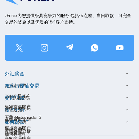
zForex为您提供极具竞争力的服务,包括低点差、当日取款、可完全
交易的奖金以及优质的1对1客户支持。
外汇奖金
布伦特原油交易
免掉期账户
ECN交易账户
交易思路
WTI原油交易
标准交易账户
在线白银交易
技术分析
市场通知
下载 MetaTrader 5
在线黄金交易
每周分析
如何提款？
基本面分析
模拟交易账户
商品交易
每日外汇分析
什么是商品？
如何存款？
真实交易账户