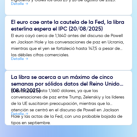
Detalle
El euro cae ante la cautela de la Fed, la libra
esterlina espera el IPC (20/08/2025)
El euro cayó cerca de 1,1640 antes del discurso de Powell
en Jackson Hole y las conversaciones de paz en Ucrania,
mientras que el yen se fortaleció hasta 147,5 a pesar de
las débiles cifras comerciales.
Detalle
La libra se acerca a un máximo de cinco
semanas por sólidos datos del Reino Unido
(08.19.2025)
El euro cayó hasta 1,1660 dólares, ya que las
conversaciones de paz entre Trump, Zelenskiy y los líderes
de la UE suscitaron preocupación, mientras que la
atención se centró en el discurso de Powell en Jackson
Detalle
Hole y las actas de la Fed, con una probable bajada de
tipos en septiembre.