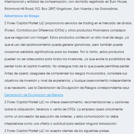
internacional y entidad de compensación, con domicilio registrado en Euro House,
Richmond Hill Road, P.O. Box 2897, Kingstown, San Vicente y las Granadinas.
Advertencia de Riesgo:
Z Forex Capital Market LLC proporciona servicios de trading en el mercado de divisas
(Forex), Contratos por Diferencia (CFDs) y otros productos financieros complejos
que se negocian con margen. Estos productos conllevan un alto nivel de riesgo, ya
que el uso del apalancamiento puede generar ganancias, pero también puede
ocasionar pérdidas significativas para los traders. Por lo tanto, estos productos
pueden no ser adecuados para todos los inversores, ya que existe la posibilidad de
perder todo el capital invertido. No arriesgue más de lo que puede permitirse perder.
Antes de operar, asegúrese de comprender los riesgos involucrados, considere sus
objetivos de inversión y nivel de experiencia, y busque asesoramiento independiente
si es necesario. Lea la Declaración de Divulgación de Riesgos correspondiente aquí:
Declaración de Divulgación de Riesgos
.
Z Forex Capital Market LLC no ofrece asesoramiento, recomendaciones u opiniones
sobre la adquisición, tenencia o venta de CFDs. La empresa opera únicamente
como un proveedor de ejecución de órdenes, y esta comunicación no debe
interpretarse como una oferta o solicitud para realizar ninguna transacción.
Z Forex Capital Market LLC no acepta clientes de los siguientes países: