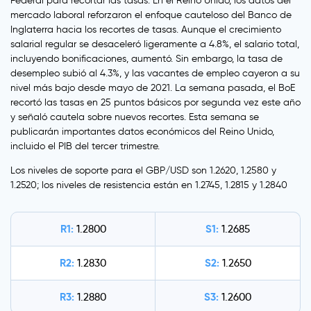
Federal para recortar las tasas. En el Reino Unido, los datos del
mercado laboral reforzaron el enfoque cauteloso del Banco de
Inglaterra hacia los recortes de tasas. Aunque el crecimiento
salarial regular se desaceleró ligeramente a 4.8%, el salario total,
incluyendo bonificaciones, aumentó. Sin embargo, la tasa de
desempleo subió al 4.3%, y las vacantes de empleo cayeron a su
nivel más bajo desde mayo de 2021. La semana pasada, el BoE
recortó las tasas en 25 puntos básicos por segunda vez este año
y señaló cautela sobre nuevos recortes. Esta semana se
publicarán importantes datos económicos del Reino Unido,
incluido el PIB del tercer trimestre.
Los niveles de soporte para el GBP/USD son 1.2620, 1.2580 y
1.2520; los niveles de resistencia están en 1.2745, 1.2815 y 1.2840
R1:
S1:
1.2800
1.2685
R2:
S2:
1.2830
1.2650
R3:
S3:
1.2880
1.2600