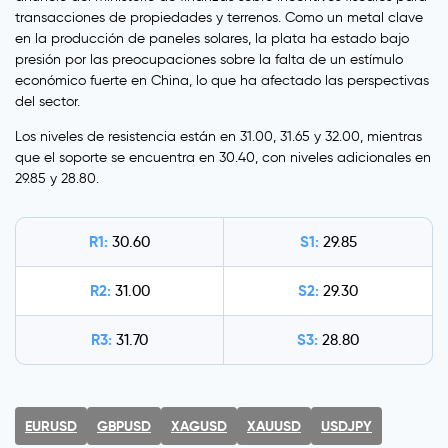
transacciones de propiedades y terrenos. Como un metal clave
en la producción de paneles solares, la plata ha estado bajo
presión por las preocupaciones sobre la falta de un estímulo
económico fuerte en China, lo que ha afectado las perspectivas
del sector.
Los niveles de resistencia están en 31.00, 31.65 y 32.00, mientras
que el soporte se encuentra en 30.40, con niveles adicionales en
29.85 y 28.80.
R1:
S1:
30.60
29.85
R2:
S2:
31.00
29.30
R3:
S3:
31.70
28.80
EURUSD
GBPUSD
XAGUSD
XAUUSD
USDJPY