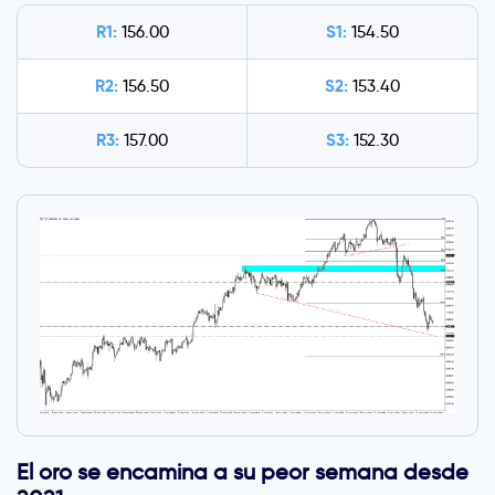
R1:
S1:
156.00
154.50
R2:
S2:
156.50
153.40
R3:
S3:
157.00
152.30
El oro se encamina a su peor semana desde