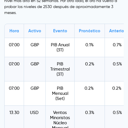
nivel más alto en 52 semanas. Por otro lado, el oro ha vuelto a
probar los niveles de 2530 después de aproximadamente 3
meses.
Hora
Activo
Evento
Pronóstico
Anterior
07:00
GBP
PIB Anual
0.1%
0.7%
(3T)
07:00
GBP
PIB
0.2%
0.5%
Trimestral
(3T)
07:00
GBP
PIB
0.2%
0.2%
Mensual
(Set)
13:30
USD
Ventas
0.3%
0.5%
Minoristas
Núcleo