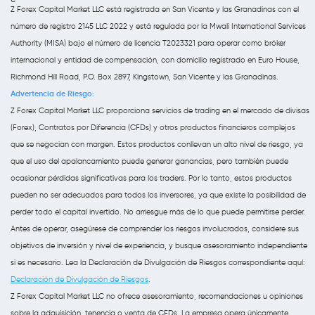
Z Forex Capital Market LLC está registrada en San Vicente y las Granadinas con el
número de registro 2145 LLC 2022 y está regulada por la Mwali International Services
Authority (MISA) bajo el número de licencia T2023321 para operar como bróker
internacional y entidad de compensación, con domicilio registrado en Euro House,
Richmond Hill Road, P.O. Box 2897, Kingstown, San Vicente y las Granadinas.
Advertencia de Riesgo:
Z Forex Capital Market LLC proporciona servicios de trading en el mercado de divisas
(Forex), Contratos por Diferencia (CFDs) y otros productos financieros complejos
que se negocian con margen. Estos productos conllevan un alto nivel de riesgo, ya
que el uso del apalancamiento puede generar ganancias, pero también puede
ocasionar pérdidas significativas para los traders. Por lo tanto, estos productos
pueden no ser adecuados para todos los inversores, ya que existe la posibilidad de
perder todo el capital invertido. No arriesgue más de lo que puede permitirse perder.
Antes de operar, asegúrese de comprender los riesgos involucrados, considere sus
objetivos de inversión y nivel de experiencia, y busque asesoramiento independiente
si es necesario. Lea la Declaración de Divulgación de Riesgos correspondiente aquí:
Declaración de Divulgación de Riesgos
.
Z Forex Capital Market LLC no ofrece asesoramiento, recomendaciones u opiniones
sobre la adquisición, tenencia o venta de CFDs. La empresa opera únicamente