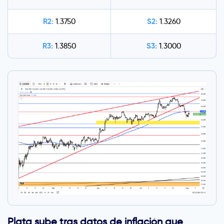
R2:
S2:
1.3750
1.3260
R3:
S3:
1.3850
1.3000
Plata sube tras datos de inflación que