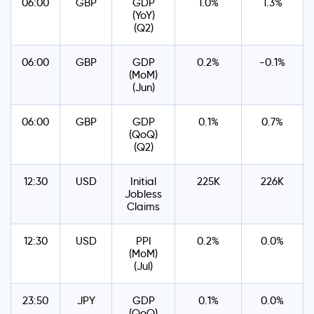
06:00
GBP
GDP
1.0%
1.3%
(YoY)
(Q2)
06:00
GBP
GDP
0.2%
-0.1%
(MoM)
(Jun)
06:00
GBP
GDP
0.1%
0.7%
(QoQ)
(Q2)
12:30
USD
Initial
225K
226K
Jobless
Claims
12:30
USD
PPI
0.2%
0.0%
(MoM)
(Jul)
23:50
JPY
GDP
0.1%
0.0%
(QoQ)