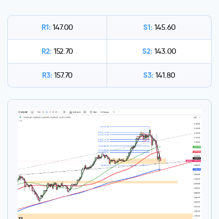
R1:
S1:
147.00
145.60
R2:
S2:
152.70
143.00
R3:
S3:
157.70
141.80