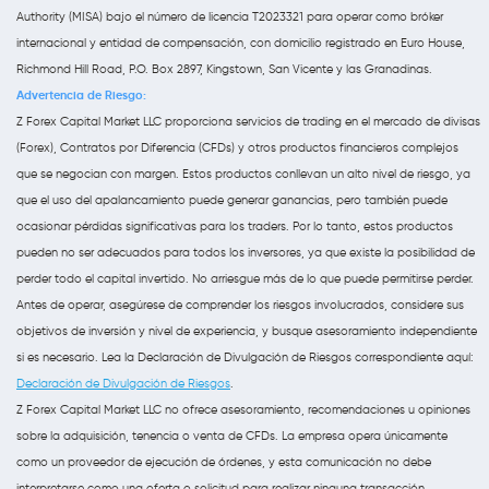
Authority (MISA) bajo el número de licencia T2023321 para operar como bróker
internacional y entidad de compensación, con domicilio registrado en Euro House,
Richmond Hill Road, P.O. Box 2897, Kingstown, San Vicente y las Granadinas.
Advertencia de Riesgo:
Z Forex Capital Market LLC proporciona servicios de trading en el mercado de divisas
(Forex), Contratos por Diferencia (CFDs) y otros productos financieros complejos
que se negocian con margen. Estos productos conllevan un alto nivel de riesgo, ya
que el uso del apalancamiento puede generar ganancias, pero también puede
ocasionar pérdidas significativas para los traders. Por lo tanto, estos productos
pueden no ser adecuados para todos los inversores, ya que existe la posibilidad de
perder todo el capital invertido. No arriesgue más de lo que puede permitirse perder.
Antes de operar, asegúrese de comprender los riesgos involucrados, considere sus
objetivos de inversión y nivel de experiencia, y busque asesoramiento independiente
si es necesario. Lea la Declaración de Divulgación de Riesgos correspondiente aquí:
Declaración de Divulgación de Riesgos
.
Z Forex Capital Market LLC no ofrece asesoramiento, recomendaciones u opiniones
sobre la adquisición, tenencia o venta de CFDs. La empresa opera únicamente
como un proveedor de ejecución de órdenes, y esta comunicación no debe
interpretarse como una oferta o solicitud para realizar ninguna transacción.