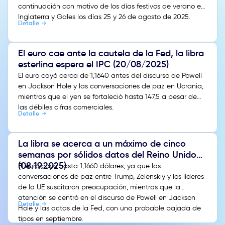
continuación con motivo de los días festivos de verano en
Inglaterra y Gales los días 25 y 26 de agosto de 2025.
Detalle
El euro cae ante la cautela de la Fed, la libra
esterlina espera el IPC (20/08/2025)
El euro cayó cerca de 1,1640 antes del discurso de Powell
en Jackson Hole y las conversaciones de paz en Ucrania,
mientras que el yen se fortaleció hasta 147,5 a pesar de
las débiles cifras comerciales.
Detalle
La libra se acerca a un máximo de cinco
semanas por sólidos datos del Reino Unido
(08.19.2025)
El euro cayó hasta 1,1660 dólares, ya que las
conversaciones de paz entre Trump, Zelenskiy y los líderes
de la UE suscitaron preocupación, mientras que la
atención se centró en el discurso de Powell en Jackson
Detalle
Hole y las actas de la Fed, con una probable bajada de
tipos en septiembre.