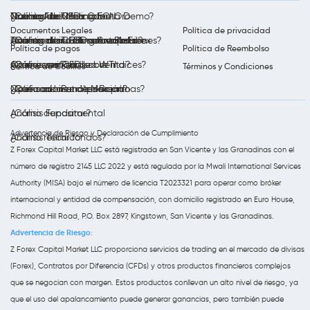
Cuenta de Trading ECN
Trading de CFDs sobre Oro
Noticias del Mercado
Qué es Forex?
¿Cómo Abrir Una Cuenta Demo?
Documentos Legales
Política de privacidad
Cuenta de Trading Swap-Free
Trading de CFDs sobre Plata
Análisis diario al mercado Forex
¿Qué son los CFD sobre Acciones?
¿Cómo abrir una cuenta real?
Política de pagos
Política de Reembolso
Opera con Petróleo WTI
Análisis semanal
¿Qué es un CFD sobre índices?
¿Cómo verificar su cuenta?
Política de Cookies
Términos y Condiciones
Opera con Petróleo Brent
Notificaciones de Mercado
¿Qué son las materias primas?
¿Cómo abrir una posición?
Análisis Fundamental
¿Cómo depositar?
Advertencia de Riesgo y Declaración de Cumplimiento
Análisis Técnico
¿Cómo retirar fondos?
Z Forex Capital Market LLC está registrada en San Vicente y las Granadinas con el
número de registro 2145 LLC 2022 y está regulada por la Mwali International Services
Authority (MISA) bajo el número de licencia T2023321 para operar como bróker
internacional y entidad de compensación, con domicilio registrado en Euro House,
Richmond Hill Road, P.O. Box 2897, Kingstown, San Vicente y las Granadinas.
Advertencia de Riesgo:
Z Forex Capital Market LLC proporciona servicios de trading en el mercado de divisas
(Forex), Contratos por Diferencia (CFDs) y otros productos financieros complejos
que se negocian con margen. Estos productos conllevan un alto nivel de riesgo, ya
que el uso del apalancamiento puede generar ganancias, pero también puede