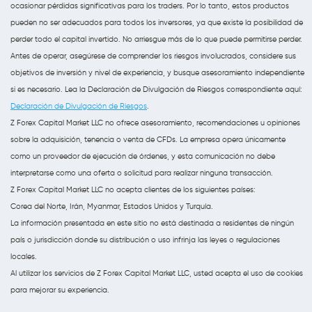
ocasionar pérdidas significativas para los traders. Por lo tanto, estos productos
pueden no ser adecuados para todos los inversores, ya que existe la posibilidad de
perder todo el capital invertido. No arriesgue más de lo que puede permitirse perder.
Antes de operar, asegúrese de comprender los riesgos involucrados, considere sus
objetivos de inversión y nivel de experiencia, y busque asesoramiento independiente
si es necesario. Lea la Declaración de Divulgación de Riesgos correspondiente aquí:
Declaración de Divulgación de Riesgos
.
Z Forex Capital Market LLC no ofrece asesoramiento, recomendaciones u opiniones
sobre la adquisición, tenencia o venta de CFDs. La empresa opera únicamente
como un proveedor de ejecución de órdenes, y esta comunicación no debe
interpretarse como una oferta o solicitud para realizar ninguna transacción.
Z Forex Capital Market LLC no acepta clientes de los siguientes países:
Corea del Norte, Irán, Myanmar, Estados Unidos y Turquía.
La información presentada en este sitio no está destinada a residentes de ningún
país o jurisdicción donde su distribución o uso infrinja las leyes o regulaciones
locales.
Al utilizar los servicios de Z Forex Capital Market LLC, usted acepta el uso de cookies
para mejorar su experiencia.