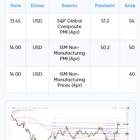
Hora
Divisa
Evento
Previsión
Anteri
13:45
USD
S&P Global
51.2
54.4
Composite
PMI (Apr)
14:00
USD
ISM Non-
50.2
50.8
Manufacturing
PMI (Apr)
14:00
USD
ISM Non-
60.9
Manufacturing
Prices (Apr)