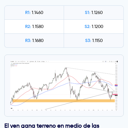
R1:
S1:
1.1460
1.1260
R2:
S2:
1.1580
1.1200
R3:
S3:
1.1680
1.1150
El yen gana terreno en medio de las