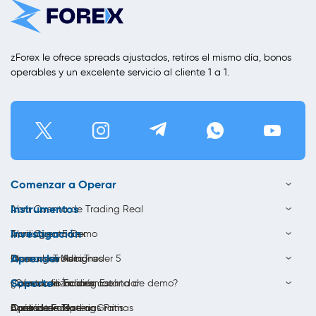
zForex le ofrece spreads ajustados, retiros el mismo día, bonos
operables y un excelente servicio al cliente 1 a 1.
Comenzar a Operar
Instrumentos
Abrir Cuenta de Trading Real
Investigación
Abrir Cuenta Demo
Trading en Forex
Aprender
Descargar MetaTrader 5
Opera con Acciones
Ideas de Trading
Soporte
Cuenta de Trading Estándar
Opera con Índices
Calendario Económico
¿Cómo utilizar una cuenta de demo?
Bono de Forex
Opera con Materias Primas
Análisis de Trading
Aprenda a Operar Gratis
Contáctenos