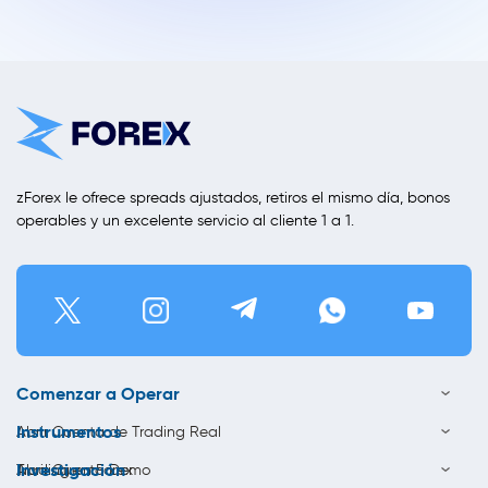
zForex le ofrece spreads ajustados, retiros el mismo día, bonos
operables y un excelente servicio al cliente 1 a 1.
Comenzar a Operar
Instrumentos
Abrir Cuenta de Trading Real
Investigación
Abrir Cuenta Demo
Trading en Forex