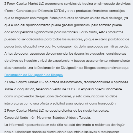
Z Forex Capital Market LLC proporciona servicios de trading en el mercado de divisas
(Forex), Contratos por Diferencia (CFDs) y otros productos financieros complejos
que se negocian con margen. Estos productos conllevan un alto nivel de riesgo, ya
que el uso del apalancamiento puede generar ganancias, pero también puede
ocasionar pérdidas significativas para los traders. Por lo tanto, estos productos
pueden no ser adecuados para todos los inversores, ya que existe la posibilidad de
perder todo el capital invertido. No arriesgue más de lo que puede permitirse perder.
Antes de operar, asegúrese de comprender los riesgos involucrados, considere sus
objetivos de inversión y nivel de experiencia, y busque asesoramiento independiente
si es necesario. Lea la Declaración de Divulgación de Riesgos correspondiente aquí:
Declaración de Divulgación de Riesgos
.
Z Forex Capital Market LLC no ofrece asesoramiento, recomendaciones u opiniones
sobre la adquisición, tenencia o venta de CFDs. La empresa opera únicamente
como un proveedor de ejecución de órdenes, y esta comunicación no debe
interpretarse como una oferta o solicitud para realizar ninguna transacción.
Z Forex Capital Market LLC no acepta clientes de los siguientes países:
Corea del Norte, Irán, Myanmar, Estados Unidos y Turquía.
La información presentada en este sitio no está destinada a residentes de ningún
país o jurisdicción donde su distribución o uso infrinja las leyes o regulaciones