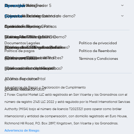
Aprender
Descargar MetaTrader 5
Opera con Acciones
Ideas de Trading
Soporte
Cuenta de Trading Estándar
Opera con Índices
Calendario Económico
¿Cómo utilizar una cuenta de demo?
Bono de Forex
Opera con Materias Primas
Análisis de Trading
Aprenda a Operar Gratis
Contáctenos
Cuenta de Trading ECN
Trading de CFDs sobre Oro
Noticias del Mercado
Qué es Forex?
¿Cómo Abrir Una Cuenta Demo?
Documentos Legales
Política de privacidad
Cuenta de Trading Swap-Free
Trading de CFDs sobre Plata
Análisis diario al mercado Forex
¿Qué son los CFD sobre Acciones?
¿Cómo abrir una cuenta real?
Política de pagos
Política de Reembolso
Opera con Petróleo WTI
Análisis semanal
¿Qué es un CFD sobre índices?
¿Cómo verificar su cuenta?
Política de Cookies
Términos y Condiciones
Opera con Petróleo Brent
Notificaciones de Mercado
¿Qué son las materias primas?
¿Cómo abrir una posición?
Análisis Fundamental
¿Cómo depositar?
Advertencia de Riesgo y Declaración de Cumplimiento
Análisis Técnico
¿Cómo retirar fondos?
Z Forex Capital Market LLC está registrada en San Vicente y las Granadinas con el
número de registro 2145 LLC 2022 y está regulada por la Mwali International Services
Authority (MISA) bajo el número de licencia T2023321 para operar como bróker
internacional y entidad de compensación, con domicilio registrado en Euro House,
Richmond Hill Road, P.O. Box 2897, Kingstown, San Vicente y las Granadinas.
Advertencia de Riesgo: