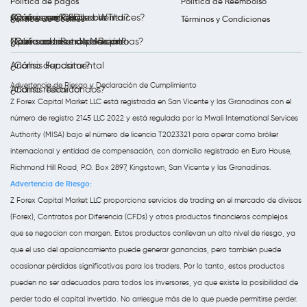
Política de pagos
Política de Reembolso
Opera con Petróleo WTI
Análisis semanal
¿Qué es un CFD sobre índices?
¿Cómo verificar su cuenta?
Política de Cookies
Términos y Condiciones
Opera con Petróleo Brent
Notificaciones de Mercado
¿Qué son las materias primas?
¿Cómo abrir una posición?
Análisis Fundamental
¿Cómo depositar?
Advertencia de Riesgo y Declaración de Cumplimiento
Análisis Técnico
¿Cómo retirar fondos?
Z Forex Capital Market LLC está registrada en San Vicente y las Granadinas con el
número de registro 2145 LLC 2022 y está regulada por la Mwali International Services
Authority (MISA) bajo el número de licencia T2023321 para operar como bróker
internacional y entidad de compensación, con domicilio registrado en Euro House,
Richmond Hill Road, P.O. Box 2897, Kingstown, San Vicente y las Granadinas.
Advertencia de Riesgo:
Z Forex Capital Market LLC proporciona servicios de trading en el mercado de divisas
(Forex), Contratos por Diferencia (CFDs) y otros productos financieros complejos
que se negocian con margen. Estos productos conllevan un alto nivel de riesgo, ya
que el uso del apalancamiento puede generar ganancias, pero también puede
ocasionar pérdidas significativas para los traders. Por lo tanto, estos productos
pueden no ser adecuados para todos los inversores, ya que existe la posibilidad de
perder todo el capital invertido. No arriesgue más de lo que puede permitirse perder.