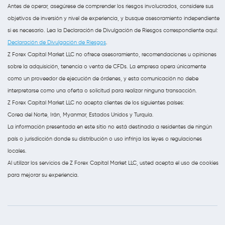
Antes de operar, asegúrese de comprender los riesgos involucrados, considere sus
objetivos de inversión y nivel de experiencia, y busque asesoramiento independiente
si es necesario. Lea la Declaración de Divulgación de Riesgos correspondiente aquí:
Declaración de Divulgación de Riesgos
.
Z Forex Capital Market LLC no ofrece asesoramiento, recomendaciones u opiniones
sobre la adquisición, tenencia o venta de CFDs. La empresa opera únicamente
como un proveedor de ejecución de órdenes, y esta comunicación no debe
interpretarse como una oferta o solicitud para realizar ninguna transacción.
Z Forex Capital Market LLC no acepta clientes de los siguientes países:
Corea del Norte, Irán, Myanmar, Estados Unidos y Turquía.
La información presentada en este sitio no está destinada a residentes de ningún
país o jurisdicción donde su distribución o uso infrinja las leyes o regulaciones
locales.
Al utilizar los servicios de Z Forex Capital Market LLC, usted acepta el uso de cookies
para mejorar su experiencia.