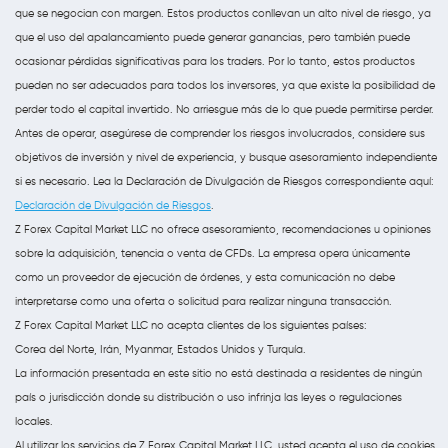
que se negocian con margen. Estos productos conllevan un alto nivel de riesgo, ya
que el uso del apalancamiento puede generar ganancias, pero también puede
ocasionar pérdidas significativas para los traders. Por lo tanto, estos productos
pueden no ser adecuados para todos los inversores, ya que existe la posibilidad de
perder todo el capital invertido. No arriesgue más de lo que puede permitirse perder.
Antes de operar, asegúrese de comprender los riesgos involucrados, considere sus
objetivos de inversión y nivel de experiencia, y busque asesoramiento independiente
si es necesario. Lea la Declaración de Divulgación de Riesgos correspondiente aquí:
Declaración de Divulgación de Riesgos
.
Z Forex Capital Market LLC no ofrece asesoramiento, recomendaciones u opiniones
sobre la adquisición, tenencia o venta de CFDs. La empresa opera únicamente
como un proveedor de ejecución de órdenes, y esta comunicación no debe
interpretarse como una oferta o solicitud para realizar ninguna transacción.
Z Forex Capital Market LLC no acepta clientes de los siguientes países:
Corea del Norte, Irán, Myanmar, Estados Unidos y Turquía.
La información presentada en este sitio no está destinada a residentes de ningún
país o jurisdicción donde su distribución o uso infrinja las leyes o regulaciones
locales.
Al utilizar los servicios de Z Forex Capital Market LLC, usted acepta el uso de cookies