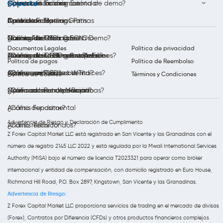
Soporte
Cuenta de Trading Estándar
Opera con Índices
Calendario Económico
¿Cómo utilizar una cuenta de demo?
Bono de Forex
Opera con Materias Primas
Análisis de Trading
Aprenda a Operar Gratis
Contáctenos
Cuenta de Trading ECN
Trading de CFDs sobre Oro
Noticias del Mercado
Qué es Forex?
¿Cómo Abrir Una Cuenta Demo?
Documentos Legales
Política de privacidad
Cuenta de Trading Swap-Free
Trading de CFDs sobre Plata
Análisis diario al mercado Forex
¿Qué son los CFD sobre Acciones?
¿Cómo abrir una cuenta real?
Política de pagos
Política de Reembolso
Opera con Petróleo WTI
Análisis semanal
¿Qué es un CFD sobre índices?
¿Cómo verificar su cuenta?
Política de Cookies
Términos y Condiciones
Opera con Petróleo Brent
Notificaciones de Mercado
¿Qué son las materias primas?
¿Cómo abrir una posición?
Análisis Fundamental
¿Cómo depositar?
Advertencia de Riesgo y Declaración de Cumplimiento
Análisis Técnico
¿Cómo retirar fondos?
Z Forex Capital Market LLC está registrada en San Vicente y las Granadinas con el
número de registro 2145 LLC 2022 y está regulada por la Mwali International Services
Authority (MISA) bajo el número de licencia T2023321 para operar como bróker
internacional y entidad de compensación, con domicilio registrado en Euro House,
Richmond Hill Road, P.O. Box 2897, Kingstown, San Vicente y las Granadinas.
Advertencia de Riesgo:
Z Forex Capital Market LLC proporciona servicios de trading en el mercado de divisas
(Forex), Contratos por Diferencia (CFDs) y otros productos financieros complejos