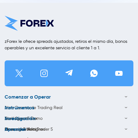
zForex le ofrece spreads ajustados, retiros el mismo día, bonos
operables y un excelente servicio al cliente 1 a 1.
Comenzar a Operar
Instrumentos
Abrir Cuenta de Trading Real
Investigación
Abrir Cuenta Demo
Trading en Forex
Aprender
Descargar MetaTrader 5
Opera con Acciones
Ideas de Trading