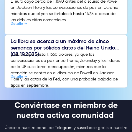
El euro cayó cerca de 1,1640 antes del discurso de Powell
en Jackson Hole y las conversaciones de paz en Ucrania,
mientras que el yen se fortaleció hasta 147,5 a pesar de
las débiles cifras comerciales.
Detalle
La libra se acerca a un máximo de cinco
semanas por sólidos datos del Reino Unido
(08.19.2025)
El euro cayó hasta 1,1660 dólares, ya que las
conversaciones de paz entre Trump, Zelenskiy y los líderes
de la UE suscitaron preocupación, mientras que la
atención se centró en el discurso de Powell en Jackson
Detalle
Hole y las actas de la Fed, con una probable bajada de
tipos en septiembre.
Conviértase en miembro de
nuestra activa comunidad
Únase a nuestro canal de Telegram y suscríbase gratis a nuestro