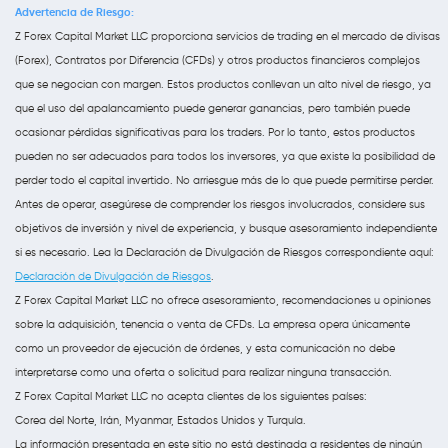
Advertencia de Riesgo:
Z Forex Capital Market LLC proporciona servicios de trading en el mercado de divisas
(Forex), Contratos por Diferencia (CFDs) y otros productos financieros complejos
que se negocian con margen. Estos productos conllevan un alto nivel de riesgo, ya
que el uso del apalancamiento puede generar ganancias, pero también puede
ocasionar pérdidas significativas para los traders. Por lo tanto, estos productos
pueden no ser adecuados para todos los inversores, ya que existe la posibilidad de
perder todo el capital invertido. No arriesgue más de lo que puede permitirse perder.
Antes de operar, asegúrese de comprender los riesgos involucrados, considere sus
objetivos de inversión y nivel de experiencia, y busque asesoramiento independiente
si es necesario. Lea la Declaración de Divulgación de Riesgos correspondiente aquí:
Declaración de Divulgación de Riesgos
.
Z Forex Capital Market LLC no ofrece asesoramiento, recomendaciones u opiniones
sobre la adquisición, tenencia o venta de CFDs. La empresa opera únicamente
como un proveedor de ejecución de órdenes, y esta comunicación no debe
interpretarse como una oferta o solicitud para realizar ninguna transacción.
Z Forex Capital Market LLC no acepta clientes de los siguientes países:
Corea del Norte, Irán, Myanmar, Estados Unidos y Turquía.
La información presentada en este sitio no está destinada a residentes de ningún