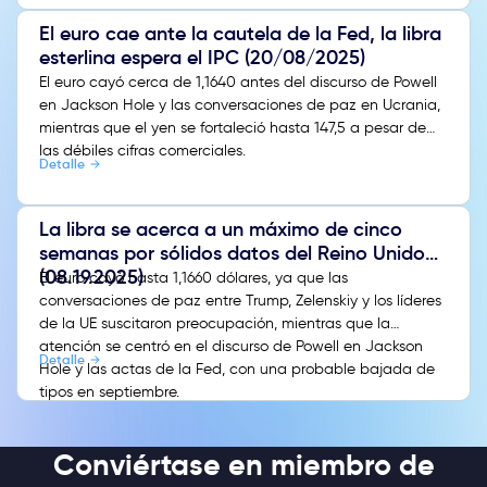
El euro cae ante la cautela de la Fed, la libra
esterlina espera el IPC (20/08/2025)
El euro cayó cerca de 1,1640 antes del discurso de Powell
en Jackson Hole y las conversaciones de paz en Ucrania,
mientras que el yen se fortaleció hasta 147,5 a pesar de
las débiles cifras comerciales.
Detalle
La libra se acerca a un máximo de cinco
semanas por sólidos datos del Reino Unido
(08.19.2025)
El euro cayó hasta 1,1660 dólares, ya que las
conversaciones de paz entre Trump, Zelenskiy y los líderes
de la UE suscitaron preocupación, mientras que la
atención se centró en el discurso de Powell en Jackson
Detalle
Hole y las actas de la Fed, con una probable bajada de
tipos en septiembre.
Conviértase en miembro de