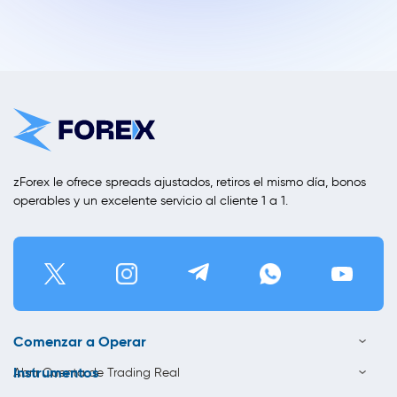
zForex le ofrece spreads ajustados, retiros el mismo día, bonos
operables y un excelente servicio al cliente 1 a 1.
Comenzar a Operar
Instrumentos
Abrir Cuenta de Trading Real