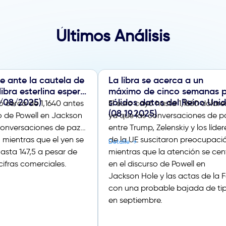
Últimos Análisis
ae ante la cautela de
La libra se acerca a un
 libra esterlina espera
máximo de cinco semanas 
0/08/2025)
sólidos datos del Reino Uni
ó cerca de 1,1640 antes
El euro cayó hasta 1,1660 dólare
(08.19.2025)
o de Powell en Jackson
ya que las conversaciones de p
 conversaciones de paz
entre Trump, Zelenskiy y los líder
 mientras que el yen se
de la UE suscitaron preocupaci
Detalle
hasta 147,5 a pesar de
mientras que la atención se cen
 cifras comerciales.
en el discurso de Powell en
Jackson Hole y las actas de la 
con una probable bajada de ti
en septiembre.