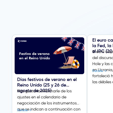
El euro c
la Fed, la
el IPC (2
El euro cay
del discurs
Hole y las
en Ucrania,
Detalle
fortaleció 
Días festivos de verano en el
las débiles
Reino Unido (25 y 26 de
agosto de 2025)
Nos gustaría informarle de los
ajustes en el calendario de
negociación de los instrumentos
que se indican a continuación con
Detalle