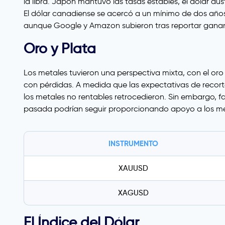
la libra. Japón mantuvo las tasas estables, el dólar a
El dólar canadiense se acercó a un mínimo de dos años
aunque Google y Amazon subieron tras reportar gananci
Oro y Plata
Los metales tuvieron una perspectiva mixta, con el or
con pérdidas. A medida que las expectativas de recorte
los metales no rentables retrocedieron. Sin embargo, 
pasada podrían seguir proporcionando apoyo a los me
INSTRUMENTO
XAUUSD
XAGUSD
El Índice del Dólar