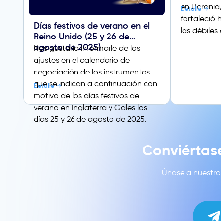
en Ucrania,
Detalle
fortaleció 
Días festivos de verano en el
las débiles
Reino Unido (25 y 26 de
agosto de 2025)
Nos gustaría informarle de los
ajustes en el calendario de
negociación de los instrumentos
que se indican a continuación con
Detalle
motivo de los días festivos de
verano en Inglaterra y Gales los
días 25 y 26 de agosto de 2025.
Conviértas
Únase a nuestro 