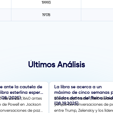
19993
19178
Últimos Análisis
ae ante la cautela de
La libra se acerca a un
 libra esterlina espera
máximo de cinco semanas 
0/08/2025)
sólidos datos del Reino Uni
ó cerca de 1,1640 antes
El euro cayó hasta 1,1660 dólare
(08.19.2025)
o de Powell en Jackson
ya que las conversaciones de p
 conversaciones de paz
entre Trump, Zelenskiy y los líder