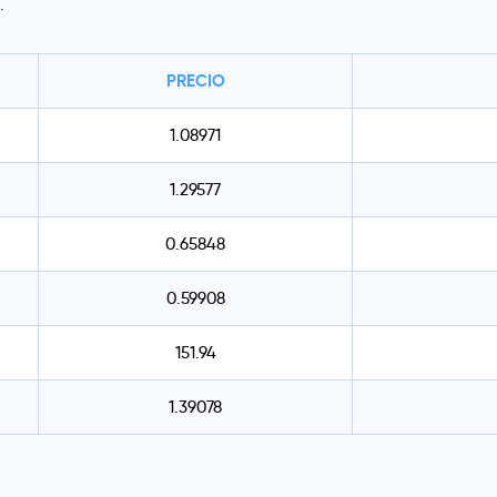
.
PRECIO
1.08971
1.29577
0.65848
0.59908
151.94
1.39078