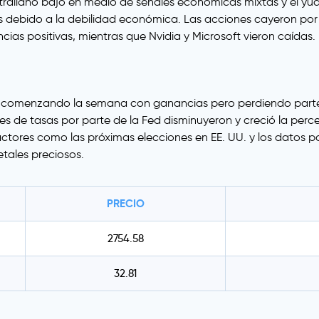
ustraliano bajó en medio de señales económicas mixtas y el yu
 debido a la debilidad económica. Las acciones cayeron por 
as positivas, mientras que Nvidia y Microsoft vieron caídas.
o comenzando la semana con ganancias pero perdiendo parte de
s de tasas por parte de la Fed disminuyeron y creció la percep
factores como las próximas elecciones en EE. UU. y los datos 
tales preciosos.
PRECIO
2754.58
32.81