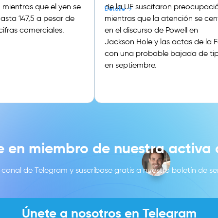
 mientras que el yen se
de la UE suscitaron preocupaci
Detalle
hasta 147,5 a pesar de
mientras que la atención se cen
 cifras comerciales.
en el discurso de Powell en
Jackson Hole y las actas de la 
con una probable bajada de ti
en septiembre.
e en miembro de nuestra activ
canal de Telegram y suscríbase gratis a nuestro boletín de se
Únete a nosotros en Telegram