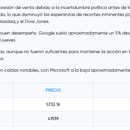
resión de venta debido a la incertidumbre política antes de l
do, lo que disminuyó las esperanzas de recortes inminentes po
 Nasdaq y el Dow Jones.
un buen desempeño. Google subió aproximadamente un 5% des
 jueves.
, aunque no fueron suficientes para mantener la acción en terr
so.
ron caídas notables, con Microsoft a la baja aproximadamente
PRECIO
5732.16
41939