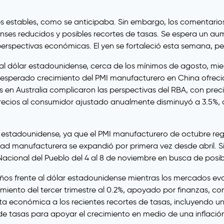
rés estables, como se anticipaba. Sin embargo, los comentari
nses reducidos y posibles recortes de tasas. Se espera un a
erspectivas económicas. El yen se fortaleció esta semana, pe
e al dólar estadounidense, cerca de los mínimos de agosto, mi
nesperado crecimiento del PMI manufacturero en China ofreció
 en Australia complicaron las perspectivas del RBA, con prec
 precios al consumidor ajustado anualmente disminuyó a 3.5%, 
ar estadounidense, ya que el PMI manufacturero de octubre re
ividad manufacturera se expandió por primera vez desde abril.
Nacional del Pueblo del 4 al 8 de noviembre en busca de posib
ños frente al dólar estadounidense mientras los mercados eva
miento del tercer trimestre al 0.2%, apoyado por finanzas, co
económica a los recientes recortes de tasas, incluyendo una
e tasas para apoyar el crecimiento en medio de una inflación