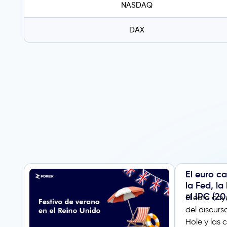
NASDAQ
DAX
El euro c
la Fed, la
el IPC (2
El euro cay
del discurs
Hole y las