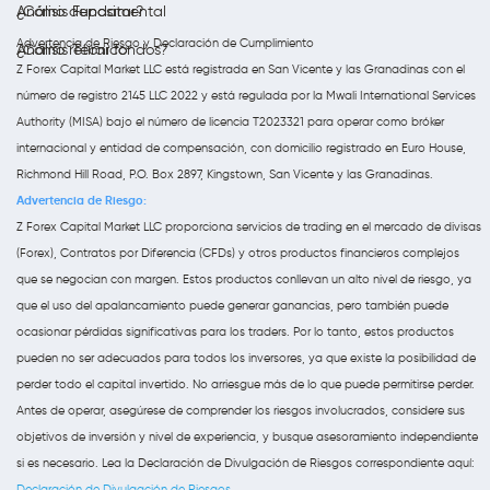
Análisis Fundamental
¿Cómo depositar?
Advertencia de Riesgo y Declaración de Cumplimiento
Análisis Técnico
¿Cómo retirar fondos?
Z Forex Capital Market LLC está registrada en San Vicente y las Granadinas con el
número de registro 2145 LLC 2022 y está regulada por la Mwali International Services
Authority (MISA) bajo el número de licencia T2023321 para operar como bróker
internacional y entidad de compensación, con domicilio registrado en Euro House,
Richmond Hill Road, P.O. Box 2897, Kingstown, San Vicente y las Granadinas.
Advertencia de Riesgo:
Z Forex Capital Market LLC proporciona servicios de trading en el mercado de divisas
(Forex), Contratos por Diferencia (CFDs) y otros productos financieros complejos
que se negocian con margen. Estos productos conllevan un alto nivel de riesgo, ya
que el uso del apalancamiento puede generar ganancias, pero también puede
ocasionar pérdidas significativas para los traders. Por lo tanto, estos productos
pueden no ser adecuados para todos los inversores, ya que existe la posibilidad de
perder todo el capital invertido. No arriesgue más de lo que puede permitirse perder.
Antes de operar, asegúrese de comprender los riesgos involucrados, considere sus
objetivos de inversión y nivel de experiencia, y busque asesoramiento independiente
si es necesario. Lea la Declaración de Divulgación de Riesgos correspondiente aquí:
Declaración de Divulgación de Riesgos
.