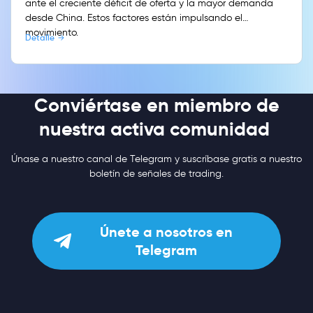
ante el creciente déficit de oferta y la mayor demanda
desde China. Estos factores están impulsando el
movimiento.
Detalle
Conviértase en miembro de
nuestra activa comunidad
Únase a nuestro canal de Telegram y suscríbase gratis a nuestro
boletín de señales de trading.
Únete a nosotros en
Telegram