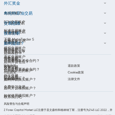
外汇奖金
布伦特原油交易
免掉期账户
ECN交易账户
交易思路
WTI原油交易
标准交易账户
在线白银交易
技术分析
市场通知
下载 MetaTrader 5
在线黄金交易
每周分析
如何提款？
基本面分析
模拟交易账户
商品交易
每日外汇分析
什么是商品？
如何存款？
真实交易账户
指数交易
市场新闻
什么是指数差价合约？
如何开设仓位？
隐私政策
退款政策
股票交易
交易分析
什么是股票差价合约？
如何验证您的帐户
付款政策
Cookie政策
外汇交易
经济日历
什么是外汇？
条款和条件
法律文件
如何开设真实账户？
免费学习交易
如何开设模拟账户？
如何使用模拟账户？
联系我们吧
风险警告与合规声明
Z Forex Capital Market LLC注册于圣文森特和格林纳丁斯，注册号为2145 LLC 2022，并