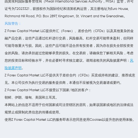
由莫埃利国际服务管理局（Mwali International Services Authority，MISA）监管，许可
证号为T2023321，获授权作为国际经纪和清算机构运营，其注册地址为Euro House,
Richmond Hill Road, P.O. Box 2897, Kingstown, St. Vincent and the Grenadines。
风险警告：
Z Forex Capital Market LLC提供外汇（Forex）、差价合约（CFDs）以及其他复杂的金
融产品交易，这些产品通过杠杆进行交易，风险极高。杠杆交易可能带来盈利，但同样
可能导致重大亏损。因此，这些产品可能不适合所有投资者，因为存在损失全部投资资
金的风险。请勿承担超过您能够承受的损失。在交易前，请确保您了解相关风险，考虑
您的投资目标和经验水平，并在必要时寻求独立建议。请阅读相关的风险披露声明：
风
险披露声明
。
Z Forex Capital Market LLC不提供关于差价合约（CFDs）买卖或持有的建议、推荐或意
见。本公司仅作为执行交易的服务提供商，本通信不应被视为交易邀请或要约。
Z Forex Capital Market LLC不接受以下国家/地区的客户：
朝鲜、伊朗、缅甸、美国和土耳其。
本网站上的信息不适用于任何国家或司法管辖区的居民，如果该国家或地区的法律或法
规禁止或限制此类信息的传播或使用。
使用Z Forex Capital Market LLC的服务即表示您同意使用Cookies以提升您的使用体验。