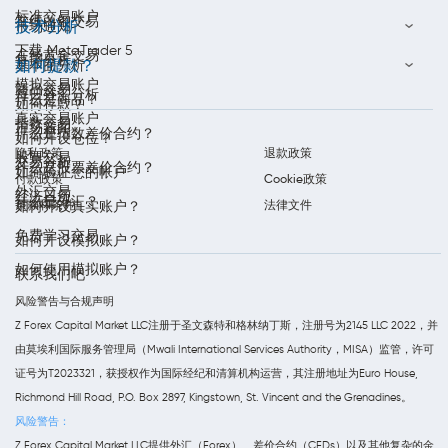
标准交易账户
在线白银交易
技术分析
市场通知
下载 MetaTrader 5
在线黄金交易
每周分析
如何提款？
基本面分析
模拟交易账户
商品交易
每日外汇分析
什么是商品？
如何存款？
真实交易账户
指数交易
市场新闻
什么是指数差价合约？
如何开设仓位？
隐私政策
退款政策
股票交易
交易分析
什么是股票差价合约？
如何验证您的帐户
付款政策
Cookie政策
外汇交易
经济日历
什么是外汇？
条款和条件
法律文件
如何开设真实账户？
免费学习交易
如何开设模拟账户？
如何使用模拟账户？
联系我们吧
风险警告与合规声明
Z Forex Capital Market LLC注册于圣文森特和格林纳丁斯，注册号为2145 LLC 2022，并
由莫埃利国际服务管理局（Mwali International Services Authority，MISA）监管，许可
证号为T2023321，获授权作为国际经纪和清算机构运营，其注册地址为Euro House,
Richmond Hill Road, P.O. Box 2897, Kingstown, St. Vincent and the Grenadines。
风险警告：
Z Forex Capital Market LLC提供外汇（Forex）、差价合约（CFDs）以及其他复杂的金