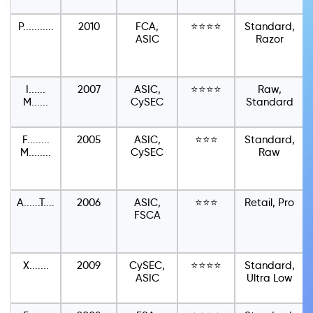
P...........
2010
FCA,
⭐⭐⭐⭐
Standard,
ASIC
Razor
I......
2007
ASIC,
⭐⭐⭐⭐
Raw,
M......
CySEC
Standard
F........
2005
ASIC,
⭐⭐⭐
Standard,
M........
CySEC
Raw
A......T....
2006
ASIC,
⭐⭐⭐
Retail, Pro
FSCA
X.......
2009
CySEC,
⭐⭐⭐⭐
Standard,
ASIC
Ultra Low