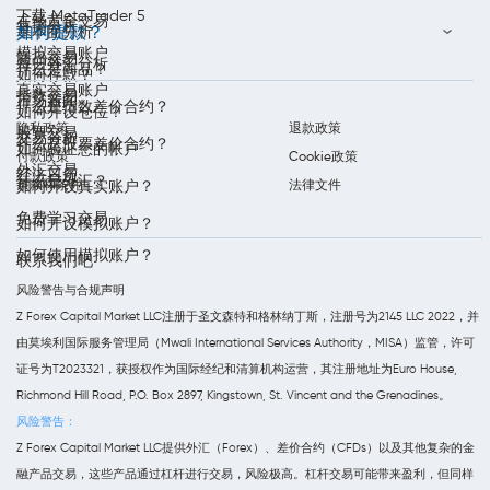
下载 MetaTrader 5
在线黄金交易
每周分析
如何提款？
基本面分析
模拟交易账户
商品交易
每日外汇分析
什么是商品？
如何存款？
真实交易账户
指数交易
市场新闻
什么是指数差价合约？
如何开设仓位？
隐私政策
退款政策
股票交易
交易分析
什么是股票差价合约？
如何验证您的帐户
付款政策
Cookie政策
外汇交易
经济日历
什么是外汇？
条款和条件
法律文件
如何开设真实账户？
免费学习交易
如何开设模拟账户？
如何使用模拟账户？
联系我们吧
风险警告与合规声明
Z Forex Capital Market LLC注册于圣文森特和格林纳丁斯，注册号为2145 LLC 2022，并
由莫埃利国际服务管理局（Mwali International Services Authority，MISA）监管，许可
证号为T2023321，获授权作为国际经纪和清算机构运营，其注册地址为Euro House,
Richmond Hill Road, P.O. Box 2897, Kingstown, St. Vincent and the Grenadines。
风险警告：
Z Forex Capital Market LLC提供外汇（Forex）、差价合约（CFDs）以及其他复杂的金
融产品交易，这些产品通过杠杆进行交易，风险极高。杠杆交易可能带来盈利，但同样