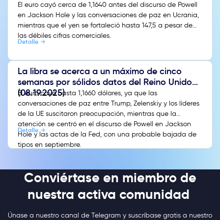
El euro cayó cerca de 1,1640 antes del discurso de Powell
en Jackson Hole y las conversaciones de paz en Ucrania,
mientras que el yen se fortaleció hasta 147,5 a pesar de
las débiles cifras comerciales.
Detalle
La libra se acerca a un máximo de cinco
semanas por sólidos datos del Reino Unido
(08.19.2025)
El euro cayó hasta 1,1660 dólares, ya que las
conversaciones de paz entre Trump, Zelenskiy y los líderes
de la UE suscitaron preocupación, mientras que la
atención se centró en el discurso de Powell en Jackson
Detalle
Hole y las actas de la Fed, con una probable bajada de
tipos en septiembre.
Conviértase en miembro de
nuestra activa comunidad
Únase a nuestro canal de Telegram y suscríbase gratis a nuestro