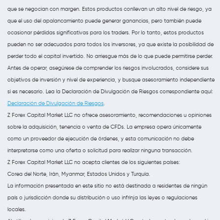
que se negocian con margen. Estos productos conllevan un alto nivel de riesgo, ya
que el uso del apalancamiento puede generar ganancias, pero también puede
ocasionar pérdidas significativas para los traders. Por lo tanto, estos productos
pueden no ser adecuados para todos los inversores, ya que existe la posibilidad de
perder todo el capital invertido. No arriesgue más de lo que puede permitirse perder.
Antes de operar, asegúrese de comprender los riesgos involucrados, considere sus
objetivos de inversión y nivel de experiencia, y busque asesoramiento independiente
si es necesario. Lea la Declaración de Divulgación de Riesgos correspondiente aquí:
Declaración de Divulgación de Riesgos
.
Z Forex Capital Market LLC no ofrece asesoramiento, recomendaciones u opiniones
sobre la adquisición, tenencia o venta de CFDs. La empresa opera únicamente
como un proveedor de ejecución de órdenes, y esta comunicación no debe
interpretarse como una oferta o solicitud para realizar ninguna transacción.
Z Forex Capital Market LLC no acepta clientes de los siguientes países:
Corea del Norte, Irán, Myanmar, Estados Unidos y Turquía.
La información presentada en este sitio no está destinada a residentes de ningún
país o jurisdicción donde su distribución o uso infrinja las leyes o regulaciones
locales.