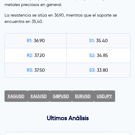
metales preciosos en general.
La resistencia se sitúa en 36,90, mientras que el soporte se
encuentra en 35,40.
R1:
S1:
36.90
35.40
R2:
S2:
37.20
34.85
R3:
S3:
37.50
33.80
XAGUSD
XAUUSD
GBPUSD
EURUSD
USDJPY
Últimos Análisis