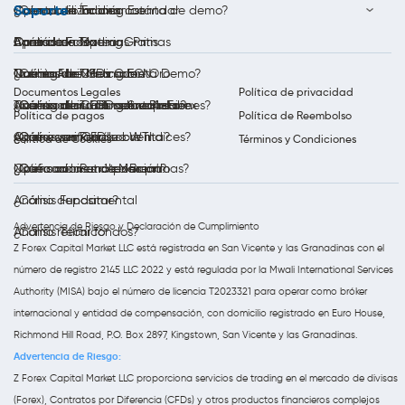
Soporte
Cuenta de Trading Estándar
Opera con Índices
Calendario Económico
¿Cómo utilizar una cuenta de demo?
Bono de Forex
Opera con Materias Primas
Análisis de Trading
Aprenda a Operar Gratis
Contáctenos
Cuenta de Trading ECN
Trading de CFDs sobre Oro
Noticias del Mercado
Qué es Forex?
¿Cómo Abrir Una Cuenta Demo?
Documentos Legales
Política de privacidad
Cuenta de Trading Swap-Free
Trading de CFDs sobre Plata
Análisis diario al mercado Forex
¿Qué son los CFD sobre Acciones?
¿Cómo abrir una cuenta real?
Política de pagos
Política de Reembolso
Opera con Petróleo WTI
Análisis semanal
¿Qué es un CFD sobre índices?
¿Cómo verificar su cuenta?
Política de Cookies
Términos y Condiciones
Opera con Petróleo Brent
Notificaciones de Mercado
¿Qué son las materias primas?
¿Cómo abrir una posición?
Análisis Fundamental
¿Cómo depositar?
Advertencia de Riesgo y Declaración de Cumplimiento
Análisis Técnico
¿Cómo retirar fondos?
Z Forex Capital Market LLC está registrada en San Vicente y las Granadinas con el
número de registro 2145 LLC 2022 y está regulada por la Mwali International Services
Authority (MISA) bajo el número de licencia T2023321 para operar como bróker
internacional y entidad de compensación, con domicilio registrado en Euro House,
Richmond Hill Road, P.O. Box 2897, Kingstown, San Vicente y las Granadinas.
Advertencia de Riesgo:
Z Forex Capital Market LLC proporciona servicios de trading en el mercado de divisas
(Forex), Contratos por Diferencia (CFDs) y otros productos financieros complejos