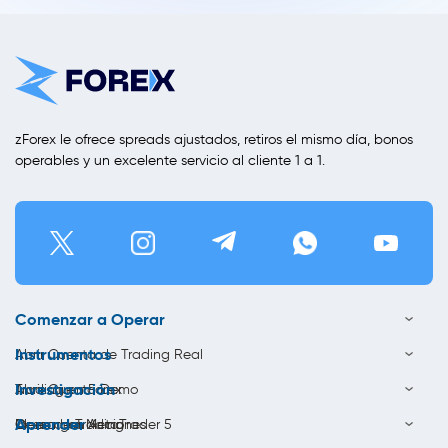
zForex le ofrece spreads ajustados, retiros el mismo día, bonos
operables y un excelente servicio al cliente 1 a 1.
Comenzar a Operar
Instrumentos
Abrir Cuenta de Trading Real
Investigación
Abrir Cuenta Demo
Trading en Forex
Aprender
Descargar MetaTrader 5
Opera con Acciones
Ideas de Trading