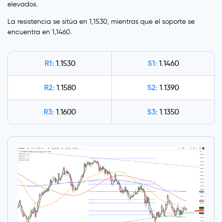
elevados.
La resistencia se sitúa en 1,1530, mientras que el soporte se
encuentra en 1,1460.
R1:
S1:
1.1530
1.1460
R2:
S2:
1.1580
1.1390
R3:
S3:
1.1600
1.1350