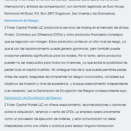
internacional y entidad de compensación, con domicilio registrado en Euro House,
Richmond Hill Road, P.O. Box 2897, Kingstown, San Vicente y las Granadinas.
Advertencia de Riesgo:
Z Forex Capital Market LLC proporciona servicios de trading en el mercado de divisas
(Forex), Contratos por Diferencia (CFDs) y otros productos financieros complejos
que se negocian con margen. Estos productos conllevan un alto nivel de riesgo, ya
que el uso del apalancamiento puede generar ganancias, pero también puede
ocasionar pérdidas significativas para los traders. Por lo tanto, estos productos
pueden no ser adecuados para todos los inversores, ya que existe la posibilidad de
perder todo el capital invertido. No arriesgue más de lo que puede permitirse perder.
Antes de operar, asegúrese de comprender los riesgos involucrados, considere sus
objetivos de inversión y nivel de experiencia, y busque asesoramiento independiente
si es necesario. Lea la Declaración de Divulgación de Riesgos correspondiente aquí:
Declaración de Divulgación de Riesgos
.
Z Forex Capital Market LLC no ofrece asesoramiento, recomendaciones u opiniones
sobre la adquisición, tenencia o venta de CFDs. La empresa opera únicamente
como un proveedor de ejecución de órdenes, y esta comunicación no debe
interpretarse como una oferta o solicitud para realizar ninguna transacción.