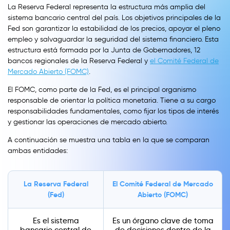
La Reserva Federal representa la estructura más amplia del
sistema bancario central del país. Los objetivos principales de la
Fed son garantizar la estabilidad de los precios, apoyar el pleno
empleo y salvaguardar la seguridad del sistema financiero. Esta
estructura está formada por la Junta de Gobernadores, 12
bancos regionales de la Reserva Federal y
el Comité Federal de
Mercado Abierto (FOMC)
.
El FOMC, como parte de la Fed, es el principal organismo
responsable de orientar la política monetaria. Tiene a su cargo
responsabilidades fundamentales, como fijar los tipos de interés
y gestionar las operaciones de mercado abierto.
A continuación se muestra una tabla en la que se comparan
ambas entidades:
La Reserva Federal
El Comité Federal de Mercado
(Fed)
Abierto (FOMC)
Es el sistema
Es un órgano clave de toma
bancario central de
de decisiones dentro de la