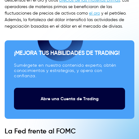
descensos en el oro y otros
precios de las materias primas
. Los
operadores de materias primas se beneficiaron de las
fluctuaciones de precios de activos como
el oro
y el petróleo.
Además, la fortaleza del dólar intensificó las actividades de
negociación basadas en el dólar en el mercado de divisas.
¡MEJORA TUS HABILIDADES DE TRADING!
Sumérgete en nuestro contenido experto, obtén
conocimientos y estrategias, y opera con
confianza.
Abre una Cuenta de Trading
La Fed frente al FOMC