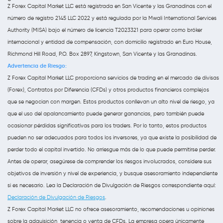
Z Forex Capital Market LLC está registrada en San Vicente y las Granadinas con el
número de registro 2145 LLC 2022 y está regulada por la Mwali International Services
Authority (MISA) bajo el número de licencia T2023321 para operar como bróker
internacional y entidad de compensación, con domicilio registrado en Euro House,
Richmond Hill Road, P.O. Box 2897, Kingstown, San Vicente y las Granadinas.
Advertencia de Riesgo:
Z Forex Capital Market LLC proporciona servicios de trading en el mercado de divisas
(Forex), Contratos por Diferencia (CFDs) y otros productos financieros complejos
que se negocian con margen. Estos productos conllevan un alto nivel de riesgo, ya
que el uso del apalancamiento puede generar ganancias, pero también puede
ocasionar pérdidas significativas para los traders. Por lo tanto, estos productos
pueden no ser adecuados para todos los inversores, ya que existe la posibilidad de
perder todo el capital invertido. No arriesgue más de lo que puede permitirse perder.
Antes de operar, asegúrese de comprender los riesgos involucrados, considere sus
objetivos de inversión y nivel de experiencia, y busque asesoramiento independiente
si es necesario. Lea la Declaración de Divulgación de Riesgos correspondiente aquí:
Declaración de Divulgación de Riesgos
.
Z Forex Capital Market LLC no ofrece asesoramiento, recomendaciones u opiniones
sobre la adquisición, tenencia o venta de CFDs. La empresa opera únicamente