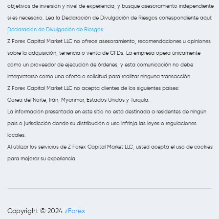
objetivos de inversión y nivel de experiencia, y busque asesoramiento independiente
si es necesario. Lea la Declaración de Divulgación de Riesgos correspondiente aquí:
Declaración de Divulgación de Riesgos
.
Z Forex Capital Market LLC no ofrece asesoramiento, recomendaciones u opiniones
sobre la adquisición, tenencia o venta de CFDs. La empresa opera únicamente
como un proveedor de ejecución de órdenes, y esta comunicación no debe
interpretarse como una oferta o solicitud para realizar ninguna transacción.
Z Forex Capital Market LLC no acepta clientes de los siguientes países:
Corea del Norte, Irán, Myanmar, Estados Unidos y Turquía.
La información presentada en este sitio no está destinada a residentes de ningún
país o jurisdicción donde su distribución o uso infrinja las leyes o regulaciones
locales.
Al utilizar los servicios de Z Forex Capital Market LLC, usted acepta el uso de cookies
para mejorar su experiencia.
zForex
Copyright © 2024