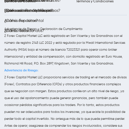
Opera con Petróleo WTI
Análisis semanal
¿Qué es un CFD sobre índices?
¿Cómo verificar su cuenta?
Política de Cookies
Términos y Condiciones
Opera con Petróleo Brent
Notificaciones de Mercado
¿Qué son las materias primas?
¿Cómo abrir una posición?
Análisis Fundamental
¿Cómo depositar?
Advertencia de Riesgo y Declaración de Cumplimiento
Análisis Técnico
¿Cómo retirar fondos?
Z Forex Capital Market LLC está registrada en San Vicente y las Granadinas con el
número de registro 2145 LLC 2022 y está regulada por la Mwali International Services
Authority (MISA) bajo el número de licencia T2023321 para operar como bróker
internacional y entidad de compensación, con domicilio registrado en Euro House,
Richmond Hill Road, P.O. Box 2897, Kingstown, San Vicente y las Granadinas.
Advertencia de Riesgo:
Z Forex Capital Market LLC proporciona servicios de trading en el mercado de divisas
(Forex), Contratos por Diferencia (CFDs) y otros productos financieros complejos
que se negocian con margen. Estos productos conllevan un alto nivel de riesgo, ya
que el uso del apalancamiento puede generar ganancias, pero también puede
ocasionar pérdidas significativas para los traders. Por lo tanto, estos productos
pueden no ser adecuados para todos los inversores, ya que existe la posibilidad de
perder todo el capital invertido. No arriesgue más de lo que puede permitirse perder.
Antes de operar, asegúrese de comprender los riesgos involucrados, considere sus