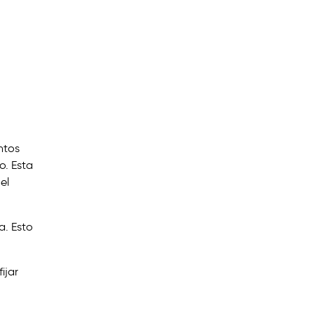
ntos
o. Esta
el
a. Esto
ijar