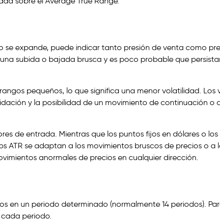
lada sobre el Average True Range.
ndo se expande, puede indicar tanto presión de venta como pr
de una subida o bajada brusca y es poco probable que persista
rangos pequeños, lo que significa una menor volatilidad. Los 
dación y la posibilidad de un movimiento de continuación o 
dores de entrada. Mientras que los puntos fijos en dólares o los
tops ATR se adaptan a los movimientos bruscos de precios o a 
imientos anormales de precios en cualquier dirección.
cios en un periodo determinado (normalmente 14 periodos). Pa
e cada periodo.