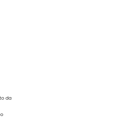
sto da
go