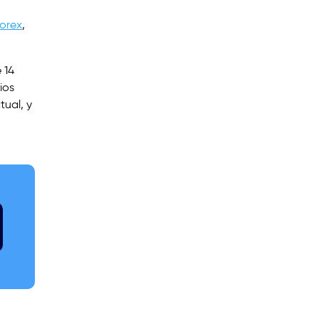
orex
,
 14
ios
tual, y