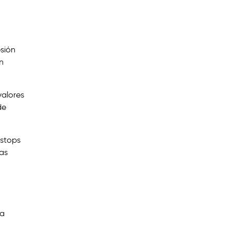
esión
n
valores
de
 stops
las
ra