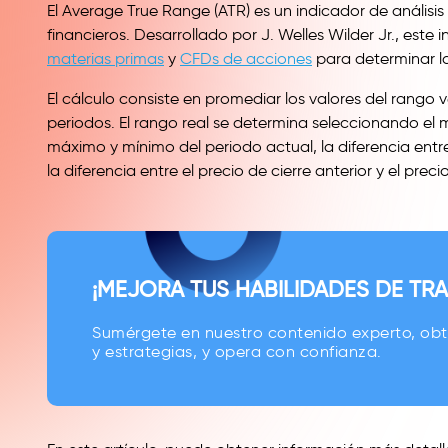
El Average True Range (ATR) es un indicador de análisis
financieros. Desarrollado por J. Welles Wilder Jr., est
materias primas
y
CFDs de acciones
para determinar la 
El cálculo consiste en promediar los valores del rang
periodos. El rango real se determina seleccionando el ma
máximo y mínimo del periodo actual, la diferencia entre 
la diferencia entre el precio de cierre anterior y el pre
¡MEJORA TUS HABILIDADES DE TRA
Sumérgete en nuestro contenido experto, ob
y estrategias, y opera con confianza.