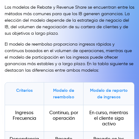
Los modelos de Rebate y Revenue Share se encuentran entre los
métodos más comunes para que los IB generen ganancias. La
elección del modelo depende de la estrategia de negocio del
IB, del volumen de negociación de su cartera de clientes y de
sus objetivos a largo plazo.
El modelo de reembolso proporciona ingresos rápidos y
continuos basados en el volumen de operaciones, mientras que
el modelo de participación en los ingresos puede ofrecer
ganancias más estables y a largo plazo. En la tabla siguiente se
destacan las diferencias entre ambos modelos:
Criterios
Modelo de
Modelo de reparto
reembolso
de ingresos
Ingresos
Continuo, por
En curso, mientras
Frecuencia
operación
el cliente siga
activo
Dependencia
Basado
Basado en los