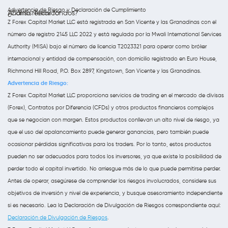
Advertencia de Riesgo y Declaración de Cumplimiento
Análisis Técnico
¿Cómo retirar fondos?
Z Forex Capital Market LLC está registrada en San Vicente y las Granadinas con el
número de registro 2145 LLC 2022 y está regulada por la Mwali International Services
Authority (MISA) bajo el número de licencia T2023321 para operar como bróker
internacional y entidad de compensación, con domicilio registrado en Euro House,
Richmond Hill Road, P.O. Box 2897, Kingstown, San Vicente y las Granadinas.
Advertencia de Riesgo:
Z Forex Capital Market LLC proporciona servicios de trading en el mercado de divisas
(Forex), Contratos por Diferencia (CFDs) y otros productos financieros complejos
que se negocian con margen. Estos productos conllevan un alto nivel de riesgo, ya
que el uso del apalancamiento puede generar ganancias, pero también puede
ocasionar pérdidas significativas para los traders. Por lo tanto, estos productos
pueden no ser adecuados para todos los inversores, ya que existe la posibilidad de
perder todo el capital invertido. No arriesgue más de lo que puede permitirse perder.
Antes de operar, asegúrese de comprender los riesgos involucrados, considere sus
objetivos de inversión y nivel de experiencia, y busque asesoramiento independiente
si es necesario. Lea la Declaración de Divulgación de Riesgos correspondiente aquí:
Declaración de Divulgación de Riesgos
.