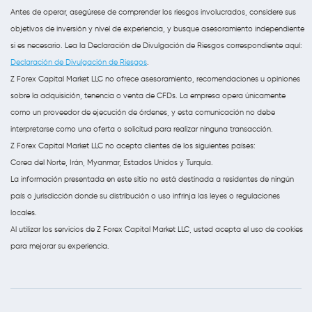
Antes de operar, asegúrese de comprender los riesgos involucrados, considere sus
objetivos de inversión y nivel de experiencia, y busque asesoramiento independiente
si es necesario. Lea la Declaración de Divulgación de Riesgos correspondiente aquí:
Declaración de Divulgación de Riesgos
.
Z Forex Capital Market LLC no ofrece asesoramiento, recomendaciones u opiniones
sobre la adquisición, tenencia o venta de CFDs. La empresa opera únicamente
como un proveedor de ejecución de órdenes, y esta comunicación no debe
interpretarse como una oferta o solicitud para realizar ninguna transacción.
Z Forex Capital Market LLC no acepta clientes de los siguientes países:
Corea del Norte, Irán, Myanmar, Estados Unidos y Turquía.
La información presentada en este sitio no está destinada a residentes de ningún
país o jurisdicción donde su distribución o uso infrinja las leyes o regulaciones
locales.
Al utilizar los servicios de Z Forex Capital Market LLC, usted acepta el uso de cookies
para mejorar su experiencia.