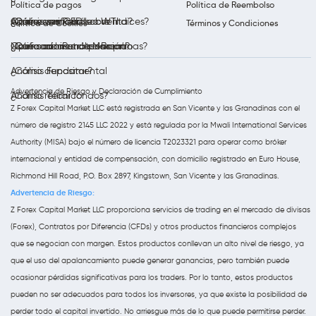
Política de pagos
Política de Reembolso
Opera con Petróleo WTI
Análisis semanal
¿Qué es un CFD sobre índices?
¿Cómo verificar su cuenta?
Política de Cookies
Términos y Condiciones
Opera con Petróleo Brent
Notificaciones de Mercado
¿Qué son las materias primas?
¿Cómo abrir una posición?
Análisis Fundamental
¿Cómo depositar?
Advertencia de Riesgo y Declaración de Cumplimiento
Análisis Técnico
¿Cómo retirar fondos?
Z Forex Capital Market LLC está registrada en San Vicente y las Granadinas con el
número de registro 2145 LLC 2022 y está regulada por la Mwali International Services
Authority (MISA) bajo el número de licencia T2023321 para operar como bróker
internacional y entidad de compensación, con domicilio registrado en Euro House,
Richmond Hill Road, P.O. Box 2897, Kingstown, San Vicente y las Granadinas.
Advertencia de Riesgo:
Z Forex Capital Market LLC proporciona servicios de trading en el mercado de divisas
(Forex), Contratos por Diferencia (CFDs) y otros productos financieros complejos
que se negocian con margen. Estos productos conllevan un alto nivel de riesgo, ya
que el uso del apalancamiento puede generar ganancias, pero también puede
ocasionar pérdidas significativas para los traders. Por lo tanto, estos productos
pueden no ser adecuados para todos los inversores, ya que existe la posibilidad de
perder todo el capital invertido. No arriesgue más de lo que puede permitirse perder.