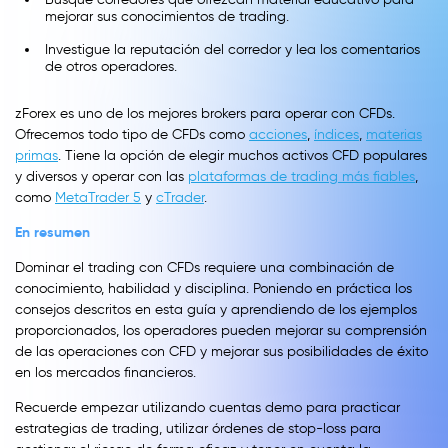
mejorar sus conocimientos de trading.
Investigue la reputación del corredor y lea los comentarios
de otros operadores.
zForex es uno de los mejores brokers para operar con CFDs.
Ofrecemos todo tipo de CFDs como
acciones
,
índices
,
materias
primas
. Tiene la opción de elegir muchos activos CFD populares
y diversos y operar con las
plataformas de trading más fiables
,
como
MetaTrader 5
y
cTrader
.
En resumen
Dominar el trading con CFDs requiere una combinación de
conocimiento, habilidad y disciplina. Poniendo en práctica los
consejos descritos en esta guía y aprendiendo de los ejemplos
proporcionados, los operadores pueden mejorar su comprensión
de las operaciones con CFD y mejorar sus posibilidades de éxito
en los mercados financieros.
Recuerde empezar utilizando cuentas demo para practicar
estrategias de trading, utilizar órdenes de stop-loss para