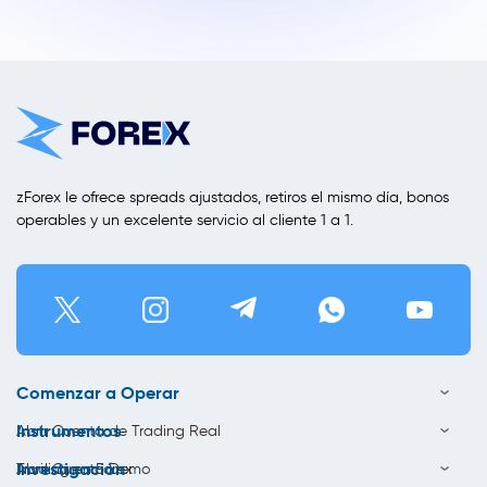
zForex le ofrece spreads ajustados, retiros el mismo día, bonos
operables y un excelente servicio al cliente 1 a 1.
Comenzar a Operar
Instrumentos
Abrir Cuenta de Trading Real
Investigación
Abrir Cuenta Demo
Trading en Forex