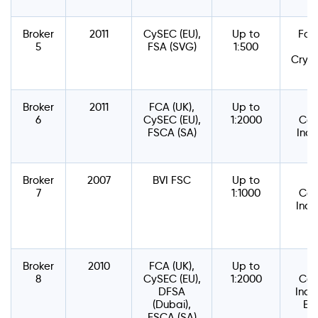
Broker
2011
CySEC (EU),
Up to
Fore
5
FSA (SVG)
1:500
Crypt
Broker
2011
FCA (UK),
Up to
6
CySEC (EU),
1:2000
Com
FSCA (SA)
Indi
Broker
2007
BVI FSC
Up to
7
1:1000
Com
Indi
Broker
2010
FCA (UK),
Up to
8
CySEC (EU),
1:2000
Com
DFSA
Indi
(Dubai),
Bon
FSCA (SA)