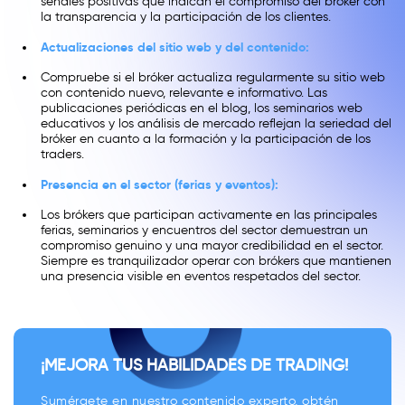
señales positivas que indican el compromiso del bróker con
la transparencia y la participación de los clientes.
Actualizaciones del sitio web y del contenido:
Compruebe si el bróker actualiza regularmente su sitio web
con contenido nuevo, relevante e informativo. Las
publicaciones periódicas en el blog, los seminarios web
educativos y los análisis de mercado reflejan la seriedad del
bróker en cuanto a la formación y la participación de los
traders.
Presencia en el sector (ferias y eventos):
Los brókers que participan activamente en las principales
ferias, seminarios y encuentros del sector demuestran un
compromiso genuino y una mayor credibilidad en el sector.
Siempre es tranquilizador operar con brókers que mantienen
una presencia visible en eventos respetados del sector.
¡MEJORA TUS HABILIDADES DE TRADING!
Sumérgete en nuestro contenido experto, obtén