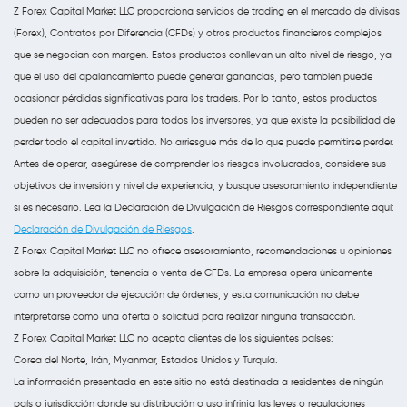
Z Forex Capital Market LLC proporciona servicios de trading en el mercado de divisas
(Forex), Contratos por Diferencia (CFDs) y otros productos financieros complejos
que se negocian con margen. Estos productos conllevan un alto nivel de riesgo, ya
que el uso del apalancamiento puede generar ganancias, pero también puede
ocasionar pérdidas significativas para los traders. Por lo tanto, estos productos
pueden no ser adecuados para todos los inversores, ya que existe la posibilidad de
perder todo el capital invertido. No arriesgue más de lo que puede permitirse perder.
Antes de operar, asegúrese de comprender los riesgos involucrados, considere sus
objetivos de inversión y nivel de experiencia, y busque asesoramiento independiente
si es necesario. Lea la Declaración de Divulgación de Riesgos correspondiente aquí:
Declaración de Divulgación de Riesgos
.
Z Forex Capital Market LLC no ofrece asesoramiento, recomendaciones u opiniones
sobre la adquisición, tenencia o venta de CFDs. La empresa opera únicamente
como un proveedor de ejecución de órdenes, y esta comunicación no debe
interpretarse como una oferta o solicitud para realizar ninguna transacción.
Z Forex Capital Market LLC no acepta clientes de los siguientes países:
Corea del Norte, Irán, Myanmar, Estados Unidos y Turquía.
La información presentada en este sitio no está destinada a residentes de ningún
país o jurisdicción donde su distribución o uso infrinja las leyes o regulaciones