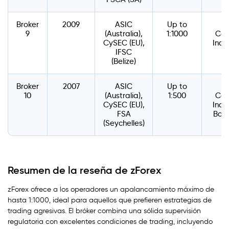
Broker
2009
ASIC
Up to
9
(Australia),
1:1000
Com
CySEC (EU),
Indi
IFSC
(Belize)
Broker
2007
ASIC
Up to
10
(Australia),
1:500
Com
CySEC (EU),
Indi
FSA
Bond
(Seychelles)
Resumen de la reseña de zForex
zForex ofrece a los operadores un apalancamiento máximo de
hasta 1:1000, ideal para aquellos que prefieren estrategias de
trading agresivas. El bróker combina una sólida supervisión
regulatoria con excelentes condiciones de trading, incluyendo