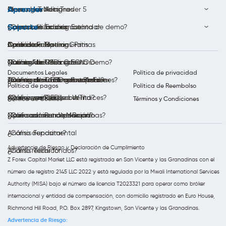
Aprender
Descargar MetaTrader 5
Opera con Acciones
Ideas de Trading
Soporte
Cuenta de Trading Estándar
Opera con Índices
Calendario Económico
¿Cómo utilizar una cuenta de demo?
Bono de Forex
Opera con Materias Primas
Análisis de Trading
Aprenda a Operar Gratis
Contáctenos
Cuenta de Trading ECN
Trading de CFDs sobre Oro
Noticias del Mercado
Qué es Forex?
¿Cómo Abrir Una Cuenta Demo?
Documentos Legales
Política de privacidad
Cuenta de Trading Swap-Free
Trading de CFDs sobre Plata
Análisis diario al mercado Forex
¿Qué son los CFD sobre Acciones?
¿Cómo abrir una cuenta real?
Política de pagos
Política de Reembolso
Opera con Petróleo WTI
Análisis semanal
¿Qué es un CFD sobre índices?
¿Cómo verificar su cuenta?
Política de Cookies
Términos y Condiciones
Opera con Petróleo Brent
Notificaciones de Mercado
¿Qué son las materias primas?
¿Cómo abrir una posición?
Análisis Fundamental
¿Cómo depositar?
Advertencia de Riesgo y Declaración de Cumplimiento
Análisis Técnico
¿Cómo retirar fondos?
Z Forex Capital Market LLC está registrada en San Vicente y las Granadinas con el
número de registro 2145 LLC 2022 y está regulada por la Mwali International Services
Authority (MISA) bajo el número de licencia T2023321 para operar como bróker
internacional y entidad de compensación, con domicilio registrado en Euro House,
Richmond Hill Road, P.O. Box 2897, Kingstown, San Vicente y las Granadinas.
Advertencia de Riesgo: