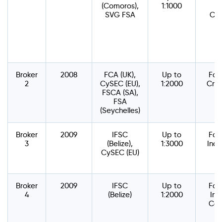
(Comoros),
1:1000
SVG FSA
Co
Broker
2008
FCA (UK),
Up to
For
2
CySEC (EU),
1:2000
Cryp
FSCA (SA),
FSA
(Seychelles)
Broker
2009
IFSC
Up to
For
3
(Belize),
1:3000
Indi
CySEC (EU)
Broker
2009
IFSC
Up to
For
4
(Belize)
1:2000
Ind
Com