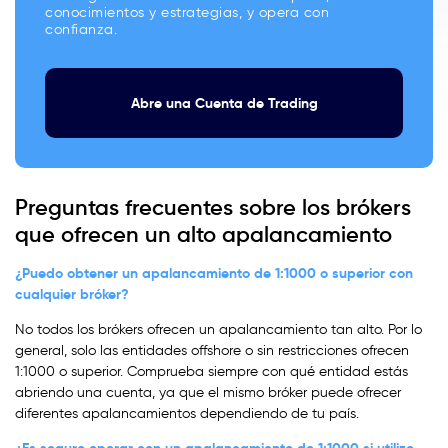
conocimientos y estrategias, y opera con
confianza.
Abre una Cuenta de Trading
Preguntas frecuentes sobre los brókers
que ofrecen un alto apalancamiento
¿Puedo obtener un apalancamiento de 1:1000 o superior con
cualquier bróker?
No todos los brókers ofrecen un apalancamiento tan alto. Por lo
general, solo las entidades offshore o sin restricciones ofrecen
1:1000 o superior. Comprueba siempre con qué entidad estás
abriendo una cuenta, ya que el mismo bróker puede ofrecer
diferentes apalancamientos dependiendo de tu país.
¿Es seguro operar con un apalancamiento de 1:1000 si utilizo