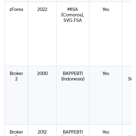
zForex
2022
MISA
Yes
$
(Comoros),
SVG FSA
Broker
2000
BAPPEBTI
Yes
I
2
(Indonesia)
500
Broker
2012
BAPPEBTI
Yes
I