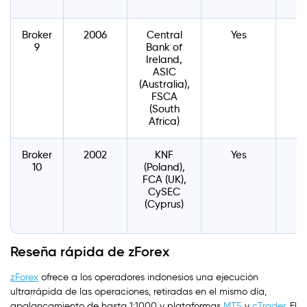
Broker
2006
Central
Yes
$
9
Bank of
Ireland,
ASIC
(Australia),
FSCA
(South
Africa)
Broker
2002
KNF
Yes
10
(Poland),
FCA (UK),
CySEC
(Cyprus)
Reseña rápida de zForex
zForex
ofrece a los operadores indonesios una ejecución
ultrarrápida de las operaciones, retiradas en el mismo día,
apalancamiento de hasta 1:1000 y plataformas
MT5
y
cTrader
. El