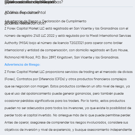
Opera con Petróleo Brent
Notificaciones de Mercado
¿Qué son las materias primas?
¿Cómo abrir una posición?
Análisis Fundamental
¿Cómo depositar?
Advertencia de Riesgo y Declaración de Cumplimiento
Análisis Técnico
¿Cómo retirar fondos?
Z Forex Capital Market LLC está registrada en San Vicente y las Granadinas con el
número de registro 2145 LLC 2022 y está regulada por la Mwali International Services
Authority (MISA) bajo el número de licencia T2023321 para operar como bróker
internacional y entidad de compensación, con domicilio registrado en Euro House,
Richmond Hill Road, P.O. Box 2897, Kingstown, San Vicente y las Granadinas.
Advertencia de Riesgo:
Z Forex Capital Market LLC proporciona servicios de trading en el mercado de divisas
(Forex), Contratos por Diferencia (CFDs) y otros productos financieros complejos
que se negocian con margen. Estos productos conllevan un alto nivel de riesgo, ya
que el uso del apalancamiento puede generar ganancias, pero también puede
ocasionar pérdidas significativas para los traders. Por lo tanto, estos productos
pueden no ser adecuados para todos los inversores, ya que existe la posibilidad de
perder todo el capital invertido. No arriesgue más de lo que puede permitirse perder.
Antes de operar, asegúrese de comprender los riesgos involucrados, considere sus
objetivos de inversión y nivel de experiencia, y busque asesoramiento independiente