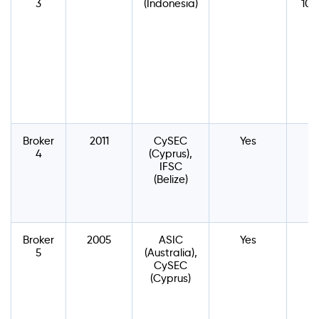
3
(Indonesia)
100
Broker
2011
CySEC
Yes
$
4
(Cyprus),
IFSC
(Belize)
Broker
2005
ASIC
Yes
$
5
(Australia),
CySEC
(Cyprus)