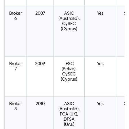
Broker
2007
ASIC
Yes
$
6
(Australia),
CySEC
(Cyprus)
Broker
2009
IFSC
Yes
7
(Belize),
CySEC
(Cyprus)
Broker
2010
ASIC
Yes
$
8
(Australia),
FCA (UK),
DFSA
(UAE)