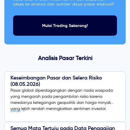
akses ke analisis dan sumber daya pasar eksklusif!
Mulai Trading Sekarang!
Analisis Pasar Terkini
Keseimbangan Pasar dan Selera Risiko
(08.05.2026)
Pasar global diperdagangkan dengan nada waspada
yang mengarah pada pengambilan risiko karena
meredanya ketegangan geopolitik dan harga minyak
yang lebih rendah meningkatkan sentimen investor.
Detail
Semua Mata Tertuju pada Data Penggajian