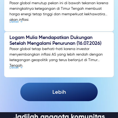
Pasar global menutup pekan ini di bawah tekanan karena
meningkatnya ketegangan di Timur Tengah membuat
harga energi tetap tinggi dan memperkuat kekhawatiran
akan inflasi.
Detail
Logam Mulia Mendapatkan Dukungan
Setelah Mengalami Penurunan (16.07.2026)
Pasar global tetap berhati-hati karena investor
menyeimbangkan inflasi AS yang lebih rendah dengan
ketegangan geopolitik yang terus berlanjut di Timur
Tengah.
Detail
Lebih
Jadilah anggota komunitas