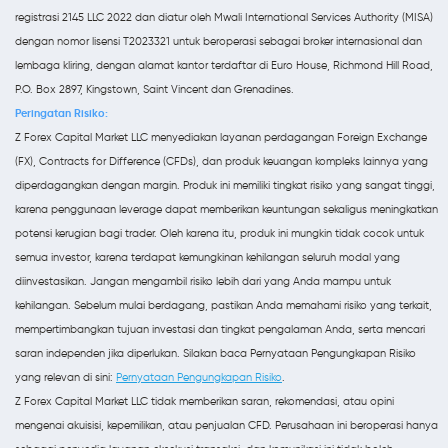
registrasi 2145 LLC 2022 dan diatur oleh Mwali International Services Authority (MISA)
dengan nomor lisensi T2023321 untuk beroperasi sebagai broker internasional dan
lembaga kliring, dengan alamat kantor terdaftar di Euro House, Richmond Hill Road,
P.O. Box 2897, Kingstown, Saint Vincent dan Grenadines.
Peringatan Risiko:
Z Forex Capital Market LLC menyediakan layanan perdagangan Foreign Exchange
(FX), Contracts for Difference (CFDs), dan produk keuangan kompleks lainnya yang
diperdagangkan dengan margin. Produk ini memiliki tingkat risiko yang sangat tinggi,
karena penggunaan leverage dapat memberikan keuntungan sekaligus meningkatkan
potensi kerugian bagi trader. Oleh karena itu, produk ini mungkin tidak cocok untuk
semua investor, karena terdapat kemungkinan kehilangan seluruh modal yang
diinvestasikan. Jangan mengambil risiko lebih dari yang Anda mampu untuk
kehilangan. Sebelum mulai berdagang, pastikan Anda memahami risiko yang terkait,
mempertimbangkan tujuan investasi dan tingkat pengalaman Anda, serta mencari
saran independen jika diperlukan. Silakan baca Pernyataan Pengungkapan Risiko
yang relevan di sini:
Pernyataan Pengungkapan Risiko
.
Z Forex Capital Market LLC tidak memberikan saran, rekomendasi, atau opini
mengenai akuisisi, kepemilikan, atau penjualan CFD. Perusahaan ini beroperasi hanya