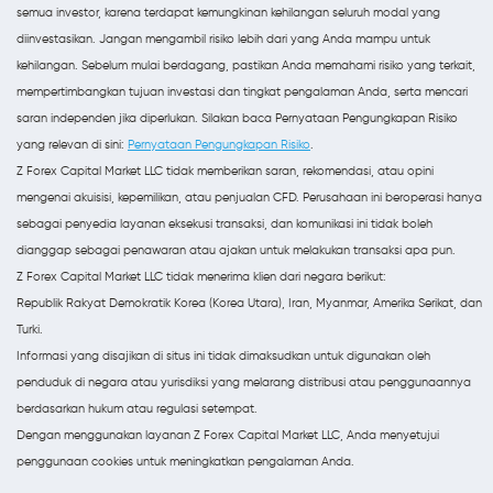
semua investor, karena terdapat kemungkinan kehilangan seluruh modal yang
diinvestasikan. Jangan mengambil risiko lebih dari yang Anda mampu untuk
kehilangan. Sebelum mulai berdagang, pastikan Anda memahami risiko yang terkait,
mempertimbangkan tujuan investasi dan tingkat pengalaman Anda, serta mencari
saran independen jika diperlukan. Silakan baca Pernyataan Pengungkapan Risiko
yang relevan di sini:
Pernyataan Pengungkapan Risiko
.
Z Forex Capital Market LLC tidak memberikan saran, rekomendasi, atau opini
mengenai akuisisi, kepemilikan, atau penjualan CFD. Perusahaan ini beroperasi hanya
sebagai penyedia layanan eksekusi transaksi, dan komunikasi ini tidak boleh
dianggap sebagai penawaran atau ajakan untuk melakukan transaksi apa pun.
Z Forex Capital Market LLC tidak menerima klien dari negara berikut:
Republik Rakyat Demokratik Korea (Korea Utara), Iran, Myanmar, Amerika Serikat, dan
Turki.
Informasi yang disajikan di situs ini tidak dimaksudkan untuk digunakan oleh
penduduk di negara atau yurisdiksi yang melarang distribusi atau penggunaannya
berdasarkan hukum atau regulasi setempat.
Dengan menggunakan layanan Z Forex Capital Market LLC, Anda menyetujui
penggunaan cookies untuk meningkatkan pengalaman Anda.