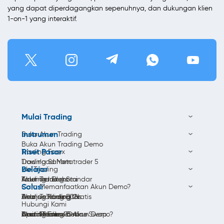
yang dapat diperdagangkan sepenuhnya, dan dukungan klien
1-on-1 yang interaktif.
Mulai Trading
Instrumen
Buka Akun Trading
Buka Akun Trading Demo
Riset Pasar
Trading Forex
Download Metatrader 5
Trading Saham
Belajar
Ide Trading
Akun Trading Standar
Trading Indeks
Kalender Ekonomi
Solusi
Cara Memanfaatkan Akun Demo?
Akun Trading ECN
Trading Komoditas
Analisis Trading
Belajar Trading Gratis
Hubungi Kami
Akun Trading Bebas Swap
Trading Emas Online
Berita Pasar
Apa itu Forex?
Cara Membuka Akun Demo?