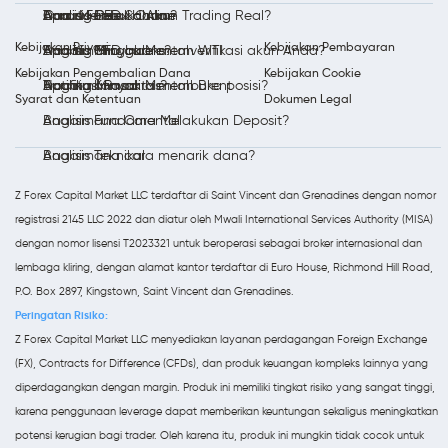
Bonus Forex
Trading Perak Online
Analisis Forex Harian
Apa itu CFD Saham?
Cara Membuka Akun Trading Real?
Kebijakan Privasi
Kebijakan Pembayaran
Trading Minyak Mentah WTI
Analisis Mingguan
Apa itu CFD Indeks?
Bagaimana cara memverifikasi akun Anda?
Kebijakan Pengembalian Dana
Kebijakan Cookie
Trading Minyak Mentah Brent
Notifikasi Pasar
Apa itu Komoditas?
Bagaimana cara membuka posisi?
Syarat dan Ketentuan
Dokumen Legal
Analisis Fundamental
Bagaimana Cara Melakukan Deposit?
Analisis Teknikal
Bagaimana cara menarik dana?
Z Forex Capital Market LLC terdaftar di Saint Vincent dan Grenadines dengan nomor
registrasi 2145 LLC 2022 dan diatur oleh Mwali International Services Authority (MISA)
dengan nomor lisensi T2023321 untuk beroperasi sebagai broker internasional dan
lembaga kliring, dengan alamat kantor terdaftar di Euro House, Richmond Hill Road,
P.O. Box 2897, Kingstown, Saint Vincent dan Grenadines.
Peringatan Risiko:
Z Forex Capital Market LLC menyediakan layanan perdagangan Foreign Exchange
(FX), Contracts for Difference (CFDs), dan produk keuangan kompleks lainnya yang
diperdagangkan dengan margin. Produk ini memiliki tingkat risiko yang sangat tinggi,
karena penggunaan leverage dapat memberikan keuntungan sekaligus meningkatkan
potensi kerugian bagi trader. Oleh karena itu, produk ini mungkin tidak cocok untuk