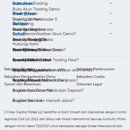
Instrumen
Buka Akun Trading
Buka Akun Trading Demo
Riset Pasar
Trading Forex
Download Metatrader 5
Trading Saham
Belajar
Ide Trading
Akun Trading Standar
Trading Indeks
Kalender Ekonomi
Solusi
Cara Memanfaatkan Akun Demo?
Akun Trading ECN
Trading Komoditas
Analisis Trading
Belajar Trading Gratis
Hubungi Kami
Akun Trading Bebas Swap
Trading Emas Online
Berita Pasar
Apa itu Forex?
Cara Membuka Akun Demo?
Bonus Forex
Trading Perak Online
Analisis Forex Harian
Apa itu CFD Saham?
Cara Membuka Akun Trading Real?
Kebijakan Privasi
Kebijakan Pembayaran
Trading Minyak Mentah WTI
Analisis Mingguan
Apa itu CFD Indeks?
Bagaimana cara memverifikasi akun Anda?
Kebijakan Pengembalian Dana
Kebijakan Cookie
Trading Minyak Mentah Brent
Notifikasi Pasar
Apa itu Komoditas?
Bagaimana cara membuka posisi?
Syarat dan Ketentuan
Dokumen Legal
Analisis Fundamental
Bagaimana Cara Melakukan Deposit?
Analisis Teknikal
Bagaimana cara menarik dana?
Z Forex Capital Market LLC terdaftar di Saint Vincent dan Grenadines dengan nomor
registrasi 2145 LLC 2022 dan diatur oleh Mwali International Services Authority (MISA)
dengan nomor lisensi T2023321 untuk beroperasi sebagai broker internasional dan