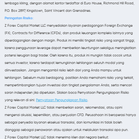
lembaga kliring, dengan alamat kantor terdaftar di Euro House, Richmond Hill Road,
P.O. Box 2897, Kingstown, Saint Vincent dan Grenadines.
Peringatan Risiko:
Z Forex Capital Market LLC menyediakan layanan perdagangan Foreign Exchange
(FX), Contracts for Difference (CFDs), dan produk keuangan kompleks lainnya yang
diperdagangkan dengan margin. Produk ini memiliki tingkat risiko yang sangat tinggi,
karena penggunaan leverage dapat memberikan keuntungan sekaligus meningkatkan
potensi kerugian bagi trader. Oleh karena itu, produk ini mungkin tidak cocok untuk
semua investor, karena terdapat kemungkinan kehilangan seluruh modal yang
diinvestasikan. Jangan mengambil risiko lebih dari yang Anda mampu untuk
kehilangan. Sebelum mulai berdagang, pastikan Anda memahami risiko yang terkait,
mempertimbangkan tujuan investasi dan tingkat pengalaman Anda, serta mencari
saran independen jika diperlukan. Silakan baca Pernyataan Pengungkapan Risiko
yang relevan di sini:
Pernyataan Pengungkapan Risiko
.
Z Forex Capital Market LLC tidak memberikan saran, rekomendasi, atau opini
mengenai akuisisi, kepemilikan, atau penjualan CFD. Perusahaan ini beroperasi hanya
sebagai penyedia layanan eksekusi transaksi, dan komunikasi ini tidak boleh
dianggap sebagai penawaran atau ajakan untuk melakukan transaksi apa pun.
Z Forex Capital Market LLC tidak menerima klien dari negara berikut: