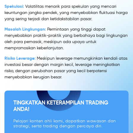
Spekulasi:
Volatilitas menarik para spekulan yang mencari
keuntungan jangka pendek, yang menyebabkan fluktuasi harga
yang sering terjadi dan ketidakstabilan pasar.
Masalah Lingkungan:
Permintaan yang tinggi dapat
menyebabkan praktik-praktik yang berbahaya bagi lingkungan
oleh para pemasok, meskipun ada upaya untuk
mempromosikan keberlanjutan.
Risiko Leverage:
Meskipun leverage memungkinkan kendali atas
investasi besar dengan margin kecil, leverage meningkatkan
risiko, dengan perubahan pasar yang kecil berpotensi
menyebabkan kerugian besar.
TINGKATKAN KETERAMPILAN TRADING
ANDA!
Pelajari konten ahli kami, dapatkan wawasan dan
strategi, serta trading dengan percaya diri.