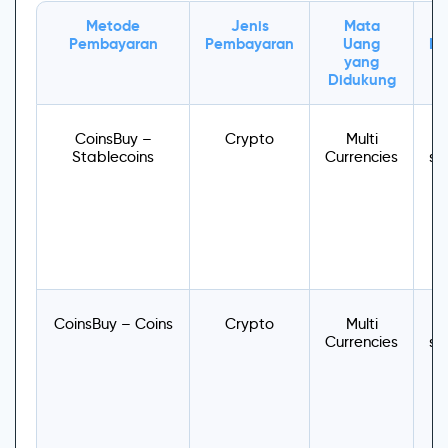
Metode
Jenis
Mata
J
Pembayaran
Pembayaran
Uang
Mi
yang
Didukung
CoinsBuy –
Crypto
Multi
Stablecoins
Currencies
sp
CoinsBuy – Coins
Crypto
Multi
Currencies
sp