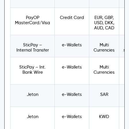
PayOP
Credit Card
EUR, GBP,
MasterCard/Visa
USD, DKK,
AUD, CAD
SticPay –
e-Wallets
Multi
Internal Transfer
Currencies
sp
SticPay – Int.
e-Wallets
Multi
1
Bank Wire
Currencies
Jeton
e-Wallets
SAR
U
Jeton
e-Wallets
KWD
U