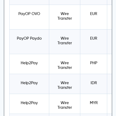
PayOP OVO
Wire
EUR
Transfer
PayOP Paydo
Wire
EUR
Transfer
Help2Pay
Wire
PHP
P
Transfer
Help2Pay
Wire
IDR
Transfer
5
Help2Pay
Wire
MYR
M
Transfer