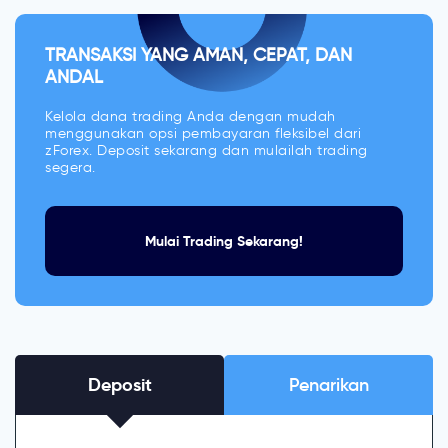
TRANSAKSI YANG AMAN, CEPAT, DAN
ANDAL
Kelola dana trading Anda dengan mudah
menggunakan opsi pembayaran fleksibel dari
zForex. Deposit sekarang dan mulailah trading
segera.
Mulai Trading Sekarang!
Deposit
Penarikan