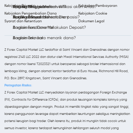
Kebijakan Privasi
Kebijakan Pembayaran
Trading Minyak Mentah WTI
Analisis Mingguan
Apa itu CFD Indeks?
Bagaimana cara memverifikasi akun Anda?
Kebijakan Pengembalian Dana
Kebijakan Cookie
Trading Minyak Mentah Brent
Notifikasi Pasar
Apa itu Komoditas?
Bagaimana cara membuka posisi?
Syarat dan Ketentuan
Dokumen Legal
Analisis Fundamental
Bagaimana Cara Melakukan Deposit?
Analisis Teknikal
Bagaimana cara menarik dana?
Z Forex Capital Market LLC terdaftar di Saint Vincent dan Grenadines dengan nomor
registrasi 2145 LLC 2022 dan diatur oleh Mwali International Services Authority (MISA)
dengan nomor lisensi T2023321 untuk beroperasi sebagai broker internasional dan
lembaga kliring, dengan alamat kantor terdaftar di Euro House, Richmond Hill Road,
P.O. Box 2897, Kingstown, Saint Vincent dan Grenadines.
Peringatan Risiko:
Z Forex Capital Market LLC menyediakan layanan perdagangan Foreign Exchange
(FX), Contracts for Difference (CFDs), dan produk keuangan kompleks lainnya yang
diperdagangkan dengan margin. Produk ini memiliki tingkat risiko yang sangat tinggi,
karena penggunaan leverage dapat memberikan keuntungan sekaligus meningkatkan
potensi kerugian bagi trader. Oleh karena itu, produk ini mungkin tidak cocok untuk
semua investor, karena terdapat kemungkinan kehilangan seluruh modal yang