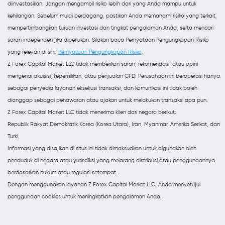
diinvestasikan. Jangan mengambil risiko lebih dari yang Anda mampu untuk
kehilangan. Sebelum mulai berdagang, pastikan Anda memahami risiko yang terkait,
mempertimbangkan tujuan investasi dan tingkat pengalaman Anda, serta mencari
saran independen jika diperlukan. Silakan baca Pernyataan Pengungkapan Risiko
yang relevan di sini:
Pernyataan Pengungkapan Risiko
.
Z Forex Capital Market LLC tidak memberikan saran, rekomendasi, atau opini
mengenai akuisisi, kepemilikan, atau penjualan CFD. Perusahaan ini beroperasi hanya
sebagai penyedia layanan eksekusi transaksi, dan komunikasi ini tidak boleh
dianggap sebagai penawaran atau ajakan untuk melakukan transaksi apa pun.
Z Forex Capital Market LLC tidak menerima klien dari negara berikut:
Republik Rakyat Demokratik Korea (Korea Utara), Iran, Myanmar, Amerika Serikat, dan
Turki.
Informasi yang disajikan di situs ini tidak dimaksudkan untuk digunakan oleh
penduduk di negara atau yurisdiksi yang melarang distribusi atau penggunaannya
berdasarkan hukum atau regulasi setempat.
Dengan menggunakan layanan Z Forex Capital Market LLC, Anda menyetujui
penggunaan cookies untuk meningkatkan pengalaman Anda.