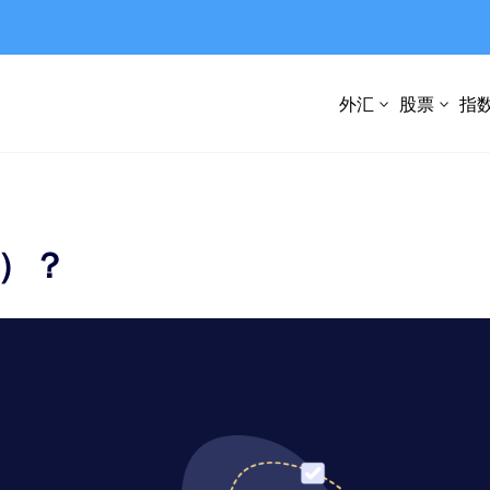
外汇
股票
指
I）？