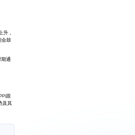
上升，
能会鼓
时期通
PI跟
势及其