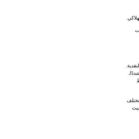
هلاكي.
ت
النقدية.
ددًا،
ط
تختلف
حيث