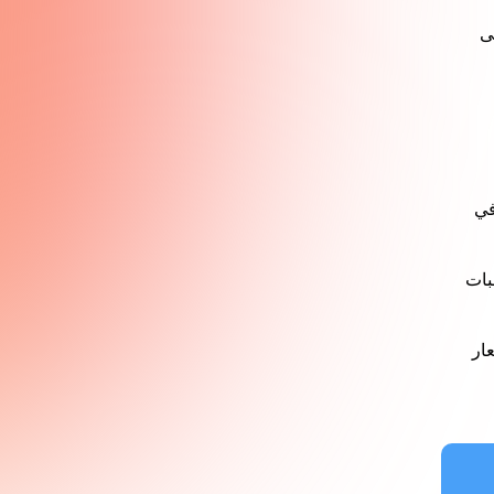
لى
في
بات
ار