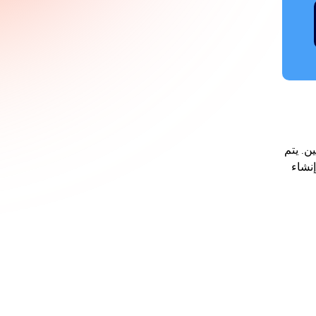
جين. يتم
نشاء