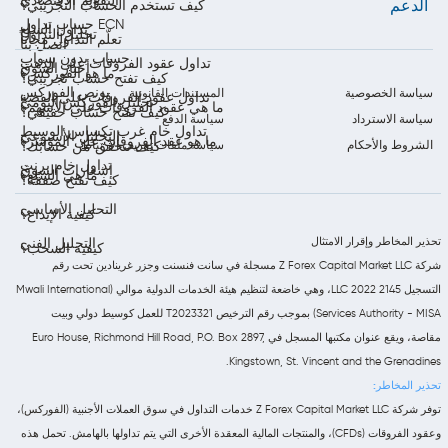
التقويم الاقتصادي
الدعم
كيف تستخدم الحساب التجريبي؟
حساب تداول ECN
تداول السلع
تحليل التداول
تعلّم التداول مجاناً
اتصل بنا
حساب بدون سواب
تداول عقود الفروقات على الذهب
أخبار السوق
ما هو الفوركس؟
كيف تفتح حساب تجريبي؟
بونص الفوركس
سياسة الخصوصية
المستندات القانونية
تداول عقود الفروقات على الفضة
تحليل الفوركس اليومي
ما هي عقود الفروقات على الأسهم؟
كيف تفتح حساب حقيقي؟
سياسة الاسترداد
سياسة الدفع
تداول خام غرب تكساس الوسيط
التحليل الأسبوعي
ما هو عقد الفروقات على المؤشر؟
الشروط والأحكام
سياسة ملفات تعريف الارتباط
كيف تتحقق من حسابك؟
تداول خام برنت
إشعارات السوق
ما هي السلع؟
كيف تفتح صفقة؟
التحليل الأساسي
كيفية الإيداع؟
تحذير المخاطر وإقرار الامتثال
التحليل الفني
كيفية السحب؟
شركة Z Forex Capital Market LLC مسجلة في سانت فنسنت وجزر غرينادين تحت رقم
التسجيل 2145 LLC 2022، وهي خاضعة لتنظيم هيئة الخدمات الدولية موالي (Mwali International
Services Authority - MISA) بموجب رقم الترخيص T2023321 للعمل كوسيط دولي وبيت
مقاصة، ويقع عنوان مكتبها المسجل في Euro House, Richmond Hill Road, P.O. Box 2897,
Kingstown, St. Vincent and the Grenadines.
تحذير المخاطر:
توفر شركة Z Forex Capital Market LLC خدمات التداول في سوق العملات الأجنبية (الفوركس)،
وعقود الفروقات (CFDs)، والمنتجات المالية المعقدة الأخرى التي يتم تداولها بالهامش. تحمل هذه