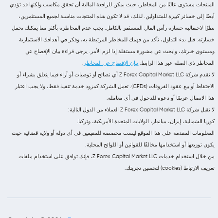
المنتجات مستوى عاليًا من المخاطر، حيث يمكن للرافعة المالية أن تحقق مكاسب ولكنها قد تؤدي
أيضًا إلى خسائر كبيرة للمتداولين. لذلك، قد لا تكون هذه المنتجات مناسبة لجميع المستثمرين،
نظرًا لاحتمالية خسارة رأس المال المستثمر بالكامل. يجب عدم المخاطرة بأكثر مما يمكنك تحمل
خسارته. قبل بدء التداول، تأكد من فهمك للمخاطر المرتبطة به، وفكر في أهدافك الاستثمارية
ومستوى خبرتك، وابحث عن مشورة مستقلة إذا لزم الأمر. يرجى قراءة بيان الإفصاح عن
المخاطر ذي الصلة عبر هذا الرابط:
بيان الإفصاح عن المخاطر
.
لا تقدم شركة Z Forex Capital Market LLC أي نصائح أو توصيات أو آراء فيما يتعلق بشراء أو
الاحتفاظ أو بيع عقود الفروقات (CFDs). تعمل الشركة كمزود خدمة تنفيذ فقط، ولا يجب اعتبار
هذا الاتصال عرضًا أو دعوة للدخول في أي معاملة.
لا تقبل شركة Z Forex Capital Market LLC العملاء من الدول التالية:
كوريا الشمالية، إيران، ميانمار، الولايات المتحدة الأمريكية، وتركيا.
المعلومات المقدمة على هذا الموقع ليست مخصصة للمقيمين في أي دولة أو ولاية قضائية حيث
يكون توزيعها أو استخدامها مخالفًا للقوانين أو اللوائح المحلية.
من خلال استخدام خدمات Z Forex Capital Market LLC، فإنك توافق على استخدام ملفات
تعريف الارتباط (cookies) لتحسين تجربتك.