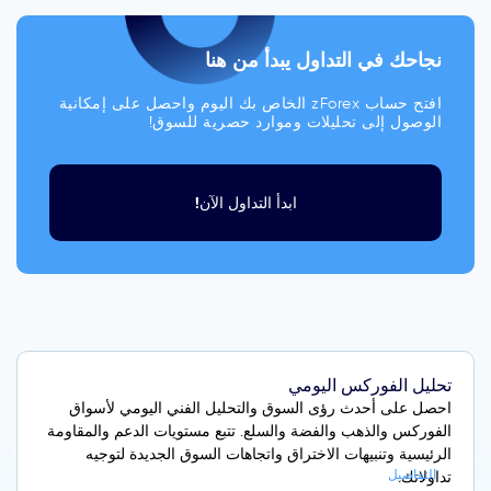
نجاحك في التداول يبدأ من هنا
افتح حساب zForex الخاص بك اليوم واحصل على إمكانية
الوصول إلى تحليلات وموارد حصرية للسوق!
ابدأ التداول الآن!
تحليل الفوركس اليومي
احصل على أحدث رؤى السوق والتحليل الفني اليومي لأسواق
الفوركس والذهب والفضة والسلع. تتبع مستويات الدعم والمقاومة
الرئيسية وتنبيهات الاختراق واتجاهات السوق الجديدة لتوجيه
التفاصيل
تداولاتك.