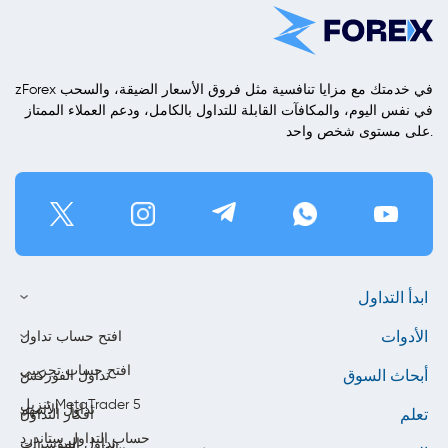
zForex في خدمتك مع مزايا تنافسية مثل فروق الأسعار الضيقة، والسحب
في نفس اليوم، والمكافآت القابلة للتداول بالكامل، ودعم العملاء الممتاز
على مستوى شخص واحد.
ابدأ التداول
الأدوات
افتح حساب تداول
افتح حساب تجريبي
أبحاث السوق
تداول الفوركس
تنزيل MetaTrader 5
تداول الأسهم
تعلم
أفكار التداول
حساب التداول ستاندرد
تداول المؤشرات