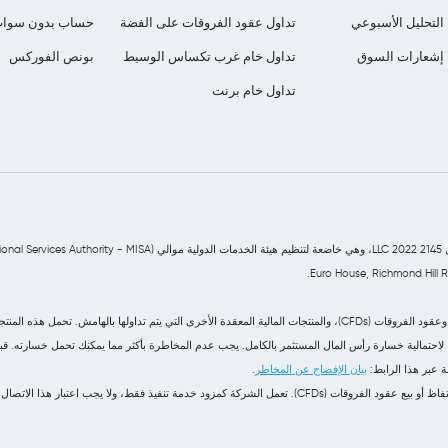
التحليل الأسبوعي
تداول عقود الفروقات على الفضة
حساب بدون سوا
إشعارات السوق
تداول خام غرب تكساس الوسيط
بونص الفوركس
تداول خام برنت
توفر شركة Z Forex Capital Market LLC خدمات التداول في سوق العملات الأجنبية (الفوركس)، وعقود الفروقات (CFDs)، والمنتجات الم
رًا لاحتمالية خسارة رأس المال المستثمر بالكامل. يجب عدم المخاطرة بأكثر مما يمكنك تحمل خسارته. ق
 عبر هذا الرابط:
بيان الإفصاح عن المخاطر
.