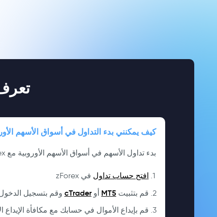
تعرف 
كيف يمكنني بدء التداول في أسواق الأسهم الأور
بدء تداول الأسهم في أسواق الأسهم الأوروبية مع zForex أمر سهل:
افتح حساب تداول
في zForex
cTrader
MT5
قم بتثبيت
أو
وقم بتسجيل الدخول 
قم بإيداع الأموال في حسابك مع مكافأة الإيداع الأول