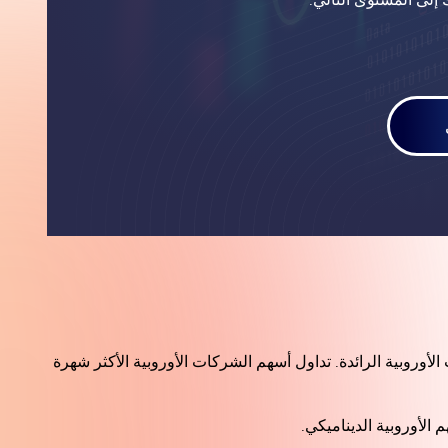
 الأوروبية! في zForex، نوفر لك منصات MT5 و cTrader لتداول أسهم الشركات الأوروبية الرائدة. تداول أسهم الشركات الأوروبية الأكثر شهرة
 الأوروبية الديناميكي.