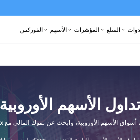
أدوات
السلع
المؤشرات
الأسهم
الفوركس
داول الأسهم الأوروبية
سواق الأسهم الأوروبية، وابحث عن نموك المالي مع zForex!
الأوروبية المليء بالتحديات مع zForex وارتقِ بمحفظتك إلى المستوى التالي.