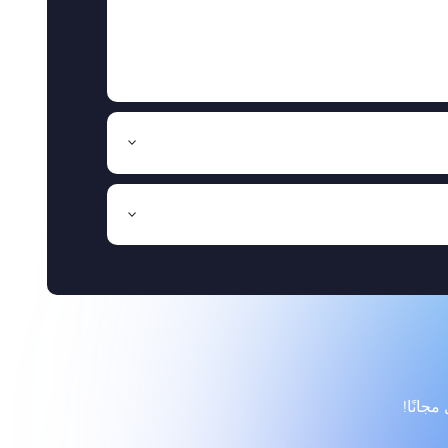
جانًا!