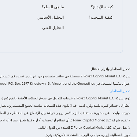
كيفية الإيداع؟
ما هي السلع؟
كيفية السحب؟
التحليل الأساسي
التحليل الفني
تحذير المخاطر وإقرار الامتثال
عنوان مكتبها المسجل في Euro House, Richmond Hill Road, P.O. Box 2897, Kingstown, St. Vincent and the Grenadines.
تحذير المخاطر:
أيضًا إلى خسائر كبيرة للمتداولين. لذلك، قد لا تكون هذه المنتجات مناسبة لجميع المستثمرين، نظ
خبرتك، وابحث عن مشورة مستقلة إذا لزم الأمر. يرجى قراءة بيان الإفصاح عن المخاطر ذي الصلة
لا تقدم شركة Z Forex Capital Market LLC أي نصائح أو توصيات أو آراء فيما يتعلق بشراء أو الاحتفاظ أو بيع عقود الفروقات (CFDs). تعمل الشركة كمزود خدمة تنفيذ فقط، ولا يجب اعتبار هذا الاتصال عرضًا أو دعوة للدخول في أي معاملة.
لا تقبل شركة Z Forex Capital Market LLC العملاء من الدول التالية:
كوريا الشمالية، إيران، ميانمار، الولايات المتحدة الأمريكية، وتركيا.