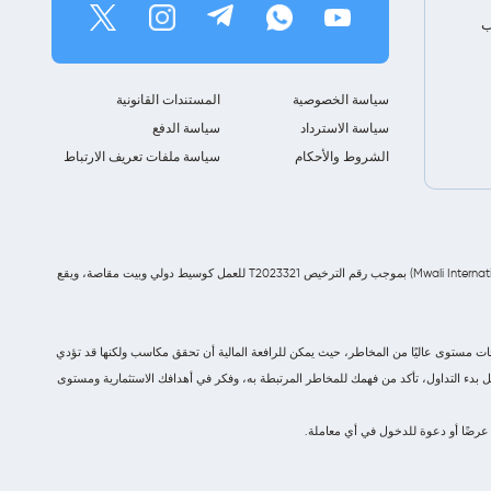
ب
سياسة الخصوصية
المستندات القانونية
سياسة الاسترداد
سياسة الدفع
الشروط والأحكام
سياسة ملفات تعريف الارتباط
شركة Z Forex Capital Market LLC مسجلة في سانت فنسنت وجزر غرينادين تحت رقم التسجيل 2145 LLC 2022، وهي خاضعة لتنظيم هيئة الخدمات الدولية موالي (Mwali International Services Authority - MISA) بموجب رقم الترخيص T2023321 للعمل كوسيط دولي وبيت مقاصة، ويقع
الية المعقدة الأخرى التي يتم تداولها بالهامش. تحمل هذه المنتجات مستوى عاليًا من المخاطر، حيث يمكن للرافعة المالية أن تحقق مكاسب ولكنها قد تؤدي
بل بدء التداول، تأكد من فهمك للمخاطر المرتبطة به، وفكر في أهدافك الاستثمارية ومستوى