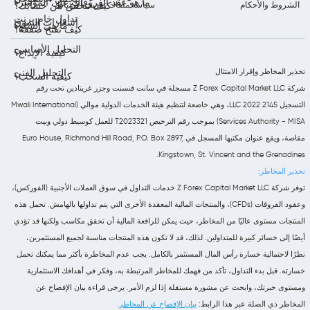
ما هو عقد الفروقات على المؤشر؟
الشروط والأحكام
سياسة ملفات تعريف الارتباط
كيف تتحقق من حسابك؟
تداول خام برنت
إشعارات السوق
ما هي السلع؟
كيف تفتح صفقة؟
التحليل الأساسي
كيفية الإيداع؟
تحذير المخاطر وإقرار الامتثال
التحليل الفني
كيفية السحب؟
شركة Z Forex Capital Market LLC مسجلة في سانت فنسنت وجزر غرينادين تحت رقم
التسجيل 2145 LLC 2022، وهي خاضعة لتنظيم هيئة الخدمات الدولية موالي (Mwali International
Services Authority - MISA) بموجب رقم الترخيص T2023321 للعمل كوسيط دولي وبيت
مقاصة، ويقع عنوان مكتبها المسجل في Euro House, Richmond Hill Road, P.O. Box 2897,
Kingstown, St. Vincent and the Grenadines.
تحذير المخاطر:
توفر شركة Z Forex Capital Market LLC خدمات التداول في سوق العملات الأجنبية (الفوركس)،
وعقود الفروقات (CFDs)، والمنتجات المالية المعقدة الأخرى التي يتم تداولها بالهامش. تحمل هذه
المنتجات مستوى عاليًا من المخاطر، حيث يمكن للرافعة المالية أن تحقق مكاسب ولكنها قد تؤدي
أيضًا إلى خسائر كبيرة للمتداولين. لذلك، قد لا تكون هذه المنتجات مناسبة لجميع المستثمرين،
نظرًا لاحتمالية خسارة رأس المال المستثمر بالكامل. يجب عدم المخاطرة بأكثر مما يمكنك تحمل
خسارته. قبل بدء التداول، تأكد من فهمك للمخاطر المرتبطة به، وفكر في أهدافك الاستثمارية
ومستوى خبرتك، وابحث عن مشورة مستقلة إذا لزم الأمر. يرجى قراءة بيان الإفصاح عن
المخاطر ذي الصلة عبر هذا الرابط:
بيان الإفصاح عن المخاطر
.