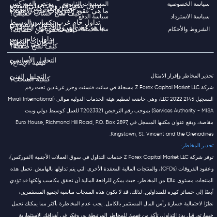
بونص الفوركس
سياسة الخصوصية
المستندات القانونية
تداول عقود الفروقات على الفضة
تحليل الفوركس اليومي
ما هي عقود الفروقات على الأسهم؟
كيف تفتح حساب حقيقي؟
سياسة الاسترداد
سياسة الدفع
تداول خام غرب تكساس الوسيط
التحليل الأسبوعي
ما هو عقد الفروقات على المؤشر؟
الشروط والأحكام
سياسة ملفات تعريف الارتباط
كيف تتحقق من حسابك؟
تداول خام برنت
إشعارات السوق
ما هي السلع؟
كيف تفتح صفقة؟
التحليل الأساسي
كيفية الإيداع؟
تحذير المخاطر وإقرار الامتثال
التحليل الفني
كيفية السحب؟
شركة Z Forex Capital Market LLC مسجلة في سانت فنسنت وجزر غرينادين تحت رقم
التسجيل 2145 LLC 2022، وهي خاضعة لتنظيم هيئة الخدمات الدولية موالي (Mwali International
Services Authority - MISA) بموجب رقم الترخيص T2023321 للعمل كوسيط دولي وبيت
مقاصة، ويقع عنوان مكتبها المسجل في Euro House, Richmond Hill Road, P.O. Box 2897,
Kingstown, St. Vincent and the Grenadines.
تحذير المخاطر:
توفر شركة Z Forex Capital Market LLC خدمات التداول في سوق العملات الأجنبية (الفوركس)،
وعقود الفروقات (CFDs)، والمنتجات المالية المعقدة الأخرى التي يتم تداولها بالهامش. تحمل هذه
المنتجات مستوى عاليًا من المخاطر، حيث يمكن للرافعة المالية أن تحقق مكاسب ولكنها قد تؤدي
أيضًا إلى خسائر كبيرة للمتداولين. لذلك، قد لا تكون هذه المنتجات مناسبة لجميع المستثمرين،
نظرًا لاحتمالية خسارة رأس المال المستثمر بالكامل. يجب عدم المخاطرة بأكثر مما يمكنك تحمل
خسارته. قبل بدء التداول، تأكد من فهمك للمخاطر المرتبطة به، وفكر في أهدافك الاستثمارية