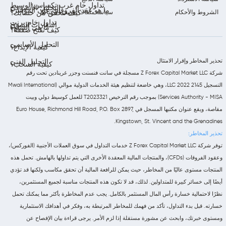
تداول خام غرب تكساس الوسيط
التحليل الأسبوعي
ما هو عقد الفروقات على المؤشر؟
الشروط والأحكام
سياسة ملفات تعريف الارتباط
كيف تتحقق من حسابك؟
تداول خام برنت
إشعارات السوق
ما هي السلع؟
كيف تفتح صفقة؟
التحليل الأساسي
كيفية الإيداع؟
تحذير المخاطر وإقرار الامتثال
التحليل الفني
كيفية السحب؟
شركة Z Forex Capital Market LLC مسجلة في سانت فنسنت وجزر غرينادين تحت رقم
التسجيل 2145 LLC 2022، وهي خاضعة لتنظيم هيئة الخدمات الدولية موالي (Mwali International
Services Authority - MISA) بموجب رقم الترخيص T2023321 للعمل كوسيط دولي وبيت
مقاصة، ويقع عنوان مكتبها المسجل في Euro House, Richmond Hill Road, P.O. Box 2897,
Kingstown, St. Vincent and the Grenadines.
تحذير المخاطر:
توفر شركة Z Forex Capital Market LLC خدمات التداول في سوق العملات الأجنبية (الفوركس)،
وعقود الفروقات (CFDs)، والمنتجات المالية المعقدة الأخرى التي يتم تداولها بالهامش. تحمل هذه
المنتجات مستوى عاليًا من المخاطر، حيث يمكن للرافعة المالية أن تحقق مكاسب ولكنها قد تؤدي
أيضًا إلى خسائر كبيرة للمتداولين. لذلك، قد لا تكون هذه المنتجات مناسبة لجميع المستثمرين،
نظرًا لاحتمالية خسارة رأس المال المستثمر بالكامل. يجب عدم المخاطرة بأكثر مما يمكنك تحمل
خسارته. قبل بدء التداول، تأكد من فهمك للمخاطر المرتبطة به، وفكر في أهدافك الاستثمارية
ومستوى خبرتك، وابحث عن مشورة مستقلة إذا لزم الأمر. يرجى قراءة بيان الإفصاح عن