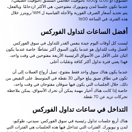
الشتوي) أو 12:00 و16:00 بالتوقيت العالمي المنسق (التوقيت الصيفي)،
عندما تكون جلستا لندن ونيويورك مفتوحتين، هي الأكثر ازدحامًا. وبالفعل،
يتم تحديد أسعار الصرف الفورية والآجلة القياسية ل WM/رويترز خلال
هذه الفترة، في الساعة 16:00.
أفضل الساعات لتداول الفوركس
ليست كل أوقات اليوم جيدة بنفس القدر للتداول في سوق الفوركس.
أفضل وقت للتداول هو عندما يكون السوق أكثر نشاطًا. خاصة عندما يكون
اثنان على الأقل من الأسواق الرئيسية الأربعة مفتوحين في وقت واحد،
فهذا يعني فترة تداول أكثر كثافة وتقلبات أعلى.
عندما يكون هناك سوق واحد فقط مفتوح، تميل أزواج العملات إلى أن
تكون في نطاق ضيق يبلغ حوالي 30 نقطة في المتوسط. على النقيض من
ذلك، خلال الجلسات التي يكون فيها سوقان مفتوحان في وقت واحد،
خاصة إذا كانت هناك أخبار مهمة يمكن أن تحرك الأسواق، يمكن ملاحظة
تحركات تزيد عن 70 نقطة.
التداخل في ساعات تداول الفوركس
هناك أربع جلسات تداول رئيسية في سوق الفوركس: سيدني، طوكيو،
لندن و نيويورك. الفترات التي تتداخل فيها هذه الجلسات هي الفترات التي