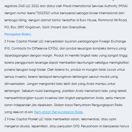
registrasi 2145 LLC 2022 dan diatur oleh Mwali International Services Authority (MISA)
dengan nomor lisensi T2023321 untuk beroperasi sebagai broker internasional dan
lembaga kliring, dengan alamat kantor terdaftar di Euro House, Richmond Hill Road,
P.O. Box 2897, Kingstown, Saint Vincent dan Grenadines.
Peringatan Risiko:
Z Forex Capital Market LLC menyediakan layanan perdagangan Foreign Exchange
(FX), Contracts for Difference (CFDs), dan produk keuangan kompleks lainnya yang
diperdagangkan dengan margin. Produk ini memiliki tingkat risiko yang sangat tinggi,
karena penggunaan leverage dapat memberikan keuntungan sekaligus meningkatkan
potensi kerugian bagi trader. Oleh karena itu, produk ini mungkin tidak cocok untuk
semua investor, karena terdapat kemungkinan kehilangan seluruh modal yang
diinvestasikan. Jangan mengambil risiko lebih dari yang Anda mampu untuk
kehilangan. Sebelum mulai berdagang, pastikan Anda memahami risiko yang terkait,
mempertimbangkan tujuan investasi dan tingkat pengalaman Anda, serta mencari
saran independen jika diperlukan. Silakan baca Pernyataan Pengungkapan Risiko
yang relevan di sini:
Pernyataan Pengungkapan Risiko
.
Z Forex Capital Market LLC tidak memberikan saran, rekomendasi, atau opini
mengenai akuisisi, kepemilikan, atau penjualan CFD. Perusahaan ini beroperasi hanya