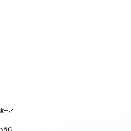
从这一水
趋势仍